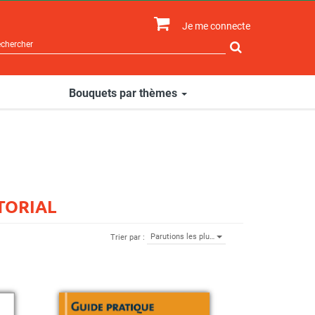
Je me connecte
Rechercher
sur
le
site
Bouquets par thèmes
TORIAL
Parutions les plu…
Trier par :