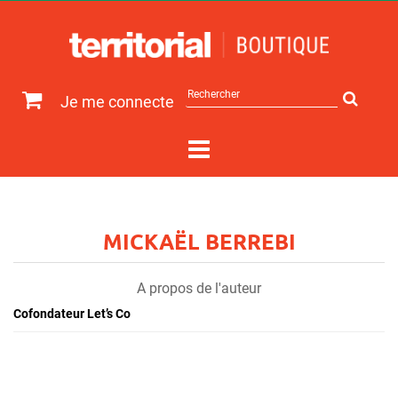
Rechercher
Je me connecte
sur
le
site
MICKAËL BERREBI
A propos de l'auteur
Cofondateur Let’s Co