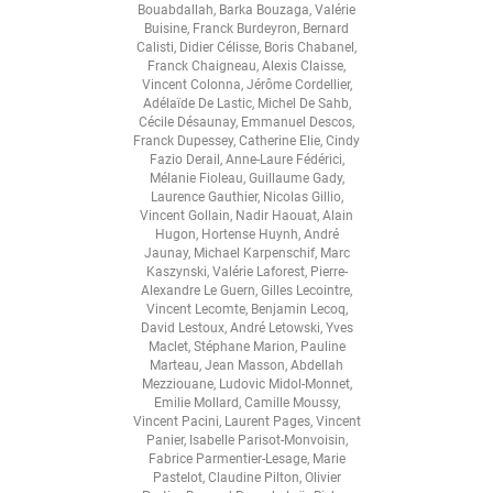
Bouabdallah
,
Barka Bouzaga
,
Valérie
Buisine
,
Franck Burdeyron
,
Bernard
Calisti
,
Didier Célisse
,
Boris Chabanel
,
Franck Chaigneau
,
Alexis Claisse
,
Vincent Colonna
,
Jérôme Cordellier
,
Adélaïde De Lastic
,
Michel De Sahb
,
Cécile Désaunay
,
Emmanuel Descos
,
Franck Dupessey
,
Catherine Elie
,
Cindy
Fazio Derail
,
Anne-Laure Fédérici
,
Mélanie Fioleau
,
Guillaume Gady
,
Laurence Gauthier
,
Nicolas Gillio
,
Vincent Gollain
,
Nadir Haouat
,
Alain
Hugon
,
Hortense Huynh
,
André
Jaunay
,
Michael Karpenschif
,
Marc
Kaszynski
,
Valérie Laforest
,
Pierre-
Alexandre Le Guern
,
Gilles Lecointre
,
Vincent Lecomte
,
Benjamin Lecoq
,
David Lestoux
,
André Letowski
,
Yves
Maclet
,
Stéphane Marion
,
Pauline
Marteau
,
Jean Masson
,
Abdellah
Mezziouane
,
Ludovic Midol-Monnet
,
Emilie Mollard
,
Camille Moussy
,
Vincent Pacini
,
Laurent Pages
,
Vincent
Panier
,
Isabelle Parisot-Monvoisin
,
Fabrice Parmentier-Lesage
,
Marie
Pastelot
,
Claudine Pilton
,
Olivier