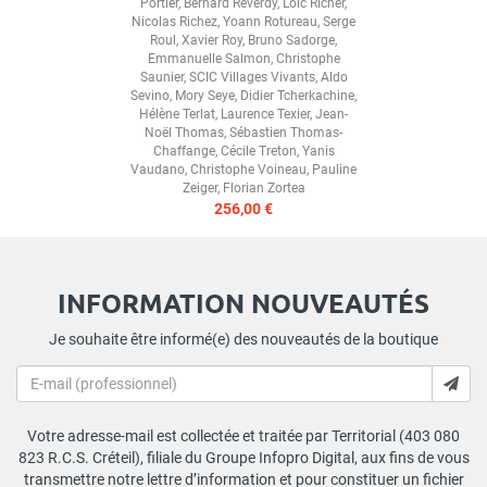
Portier
,
Bernard Reverdy
,
Loïc Richer
,
Nicolas Richez
,
Yoann Rotureau
,
Serge
Roul
,
Xavier Roy
,
Bruno Sadorge
,
Emmanuelle Salmon
,
Christophe
Saunier
,
SCIC Villages Vivants
,
Aldo
Sevino
,
Mory Seye
,
Didier Tcherkachine
,
Hélène Terlat
,
Laurence Texier
,
Jean-
Noël Thomas
,
Sébastien Thomas-
Chaffange
,
Cécile Treton
,
Yanis
Vaudano
,
Christophe Voineau
,
Pauline
Zeiger
,
Florian Zortea
256,00 €
INFORMATION NOUVEAUTÉS
Je souhaite être informé(e) des nouveautés de la boutique
Votre adresse-mail est collectée et traitée par Territorial (403 080
823 R.C.S. Créteil), filiale du Groupe Infopro Digital, aux fins de vous
transmettre notre lettre d’information et pour constituer un fichier