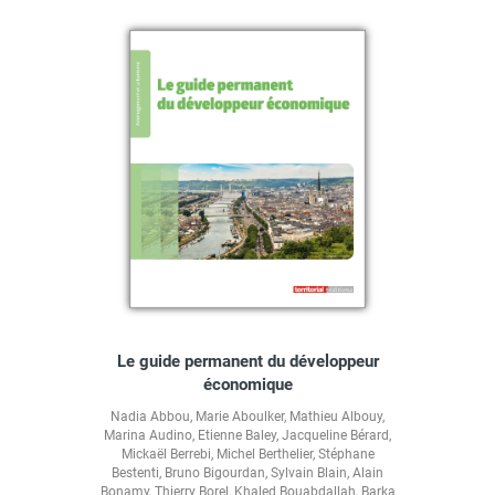
Le guide permanent du développeur
économique
Nadia Abbou
,
Marie Aboulker
,
Mathieu Albouy
,
Marina Audino
,
Etienne Baley
,
Jacqueline Bérard
,
Mickaël Berrebi
,
Michel Berthelier
,
Stéphane
Bestenti
,
Bruno Bigourdan
,
Sylvain Blain
,
Alain
Bonamy
,
Thierry Borel
,
Khaled Bouabdallah
,
Barka