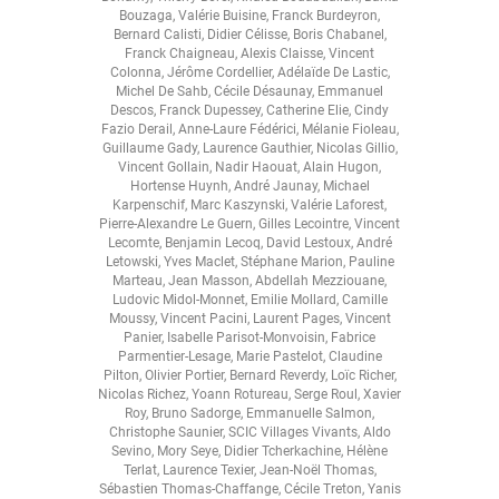
Bouzaga
,
Valérie Buisine
,
Franck Burdeyron
,
Bernard Calisti
,
Didier Célisse
,
Boris Chabanel
,
Franck Chaigneau
,
Alexis Claisse
,
Vincent
Colonna
,
Jérôme Cordellier
,
Adélaïde De Lastic
,
Michel De Sahb
,
Cécile Désaunay
,
Emmanuel
Descos
,
Franck Dupessey
,
Catherine Elie
,
Cindy
Fazio Derail
,
Anne-Laure Fédérici
,
Mélanie Fioleau
,
Guillaume Gady
,
Laurence Gauthier
,
Nicolas Gillio
,
Vincent Gollain
,
Nadir Haouat
,
Alain Hugon
,
Hortense Huynh
,
André Jaunay
,
Michael
Karpenschif
,
Marc Kaszynski
,
Valérie Laforest
,
Pierre-Alexandre Le Guern
,
Gilles Lecointre
,
Vincent
Lecomte
,
Benjamin Lecoq
,
David Lestoux
,
André
Letowski
,
Yves Maclet
,
Stéphane Marion
,
Pauline
Marteau
,
Jean Masson
,
Abdellah Mezziouane
,
Ludovic Midol-Monnet
,
Emilie Mollard
,
Camille
Moussy
,
Vincent Pacini
,
Laurent Pages
,
Vincent
Panier
,
Isabelle Parisot-Monvoisin
,
Fabrice
Parmentier-Lesage
,
Marie Pastelot
,
Claudine
Pilton
,
Olivier Portier
,
Bernard Reverdy
,
Loïc Richer
,
Nicolas Richez
,
Yoann Rotureau
,
Serge Roul
,
Xavier
Roy
,
Bruno Sadorge
,
Emmanuelle Salmon
,
Christophe Saunier
,
SCIC Villages Vivants
,
Aldo
Sevino
,
Mory Seye
,
Didier Tcherkachine
,
Hélène
Terlat
,
Laurence Texier
,
Jean-Noël Thomas
,
Sébastien Thomas-Chaffange
,
Cécile Treton
,
Yanis