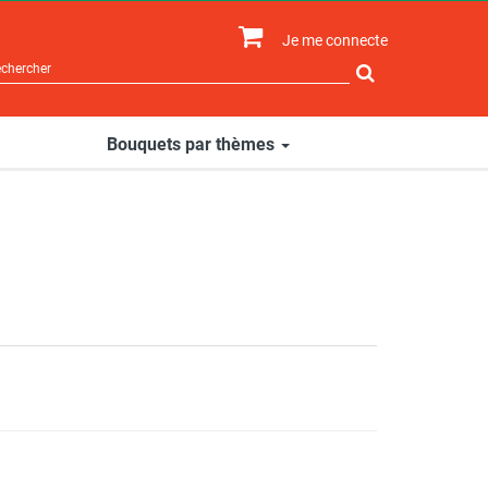
Je me connecte
Rechercher
sur
le
site
Bouquets par thèmes