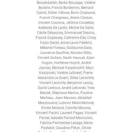
Bouabdallah
,
Barka Bouzaga
,
Valérie
Buisine
,
Franck Burdeyron
,
Bernard
Calisti
,
Didier Célisse
,
Boris Chabanel
,
Franck Chaigneau
,
Alexis Claisse
,
Vincent Colonna
,
Jérôme Cordellier
,
Adélaïde De Lastic
,
Michel De Sahb
,
Cécile Désaunay
,
Emmanuel Descos
,
Franck Dupessey
,
Catherine Elie
,
Cindy
Fazio Derail
,
Anne-Laure Fédérici
,
Mélanie Fioleau
,
Guillaume Gady
,
Laurence Gauthier
,
Nicolas Gillio
,
Vincent Gollain
,
Nadir Haouat
,
Alain
Hugon
,
Hortense Huynh
,
André
Jaunay
,
Michael Karpenschif
,
Marc
Kaszynski
,
Valérie Laforest
,
Pierre-
Alexandre Le Guern
,
Gilles Lecointre
,
Vincent Lecomte
,
Benjamin Lecoq
,
David Lestoux
,
André Letowski
,
Yves
Maclet
,
Stéphane Marion
,
Pauline
Marteau
,
Jean Masson
,
Abdellah
Mezziouane
,
Ludovic Midol-Monnet
,
Emilie Mollard
,
Camille Moussy
,
Vincent Pacini
,
Laurent Pages
,
Vincent
Panier
,
Isabelle Parisot-Monvoisin
,
Fabrice Parmentier-Lesage
,
Marie
Pastelot
,
Claudine Pilton
,
Olivier