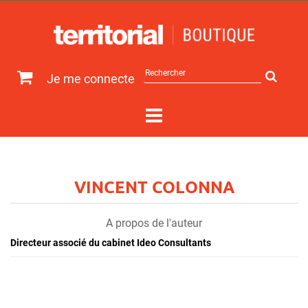
Rechercher
Je me connecte
sur
le
site
VINCENT COLONNA
A propos de l'auteur
Directeur associé du cabinet Ideo Consultants