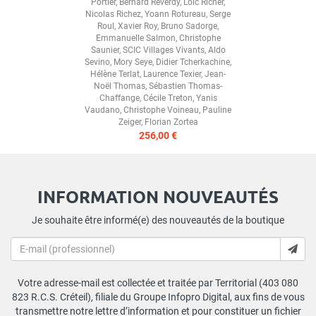
Portier
,
Bernard Reverdy
,
Loïc Richer
,
Nicolas Richez
,
Yoann Rotureau
,
Serge
Roul
,
Xavier Roy
,
Bruno Sadorge
,
Emmanuelle Salmon
,
Christophe
Saunier
,
SCIC Villages Vivants
,
Aldo
Sevino
,
Mory Seye
,
Didier Tcherkachine
,
Hélène Terlat
,
Laurence Texier
,
Jean-
Noël Thomas
,
Sébastien Thomas-
Chaffange
,
Cécile Treton
,
Yanis
Vaudano
,
Christophe Voineau
,
Pauline
Zeiger
,
Florian Zortea
256,00 €
INFORMATION NOUVEAUTÉS
Je souhaite être informé(e) des nouveautés de la boutique
Votre adresse-mail est collectée et traitée par Territorial (403 080
823 R.C.S. Créteil), filiale du Groupe Infopro Digital, aux fins de vous
transmettre notre lettre d’information et pour constituer un fichier