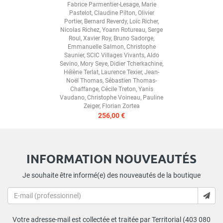
Fabrice Parmentier-Lesage
,
Marie
Pastelot
,
Claudine Pilton
,
Olivier
Portier
,
Bernard Reverdy
,
Loïc Richer
,
Nicolas Richez
,
Yoann Rotureau
,
Serge
Roul
,
Xavier Roy
,
Bruno Sadorge
,
Emmanuelle Salmon
,
Christophe
Saunier
,
SCIC Villages Vivants
,
Aldo
Sevino
,
Mory Seye
,
Didier Tcherkachine
,
Hélène Terlat
,
Laurence Texier
,
Jean-
Noël Thomas
,
Sébastien Thomas-
Chaffange
,
Cécile Treton
,
Yanis
Vaudano
,
Christophe Voineau
,
Pauline
Zeiger
,
Florian Zortea
256,00 €
INFORMATION NOUVEAUTÉS
Je souhaite être informé(e) des nouveautés de la boutique
Votre adresse-mail est collectée et traitée par Territorial (403 080