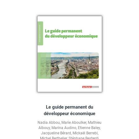
Le guide permanent du
développeur économique
Nadia Abbou
,
Marie Aboulker
,
Mathieu
Albouy
,
Marina Audino
,
Etienne Baley
,
Jacqueline Bérard
,
Mickaël Berrebi
,
Michel Berthelier
,
Stéphane Bestenti
,