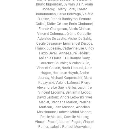
Bruno Bigourdan
,
Sylvain Blain
,
Alain
Bonamy
,
Thierry Borel
,
Khaled
Bouabdallah
,
Barka Bouzaga
,
Valérie
Buisine
,
Franck Burdeyron
,
Bernard
Calisti
,
Didier Célisse
,
Boris Chabanel
,
Franck Chaigneau
,
Alexis Claisse
,
Vincent Colonna
,
Jérôme Cordellier
,
Adélaïde De Lastic
,
Michel De Sahb
,
Cécile Désaunay
,
Emmanuel Descos
,
Franck Dupessey
,
Catherine Elie
,
Cindy
Fazio Derail
,
Anne-Laure Fédérici
,
Mélanie Fioleau
,
Guillaume Gady
,
Laurence Gauthier
,
Nicolas Gillio
,
Vincent Gollain
,
Nadir Haouat
,
Alain
Hugon
,
Hortense Huynh
,
André
Jaunay
,
Michael Karpenschif
,
Marc
Kaszynski
,
Valérie Laforest
,
Pierre-
Alexandre Le Guern
,
Gilles Lecointre
,
Vincent Lecomte
,
Benjamin Lecoq
,
David Lestoux
,
André Letowski
,
Yves
Maclet
,
Stéphane Marion
,
Pauline
Marteau
,
Jean Masson
,
Abdellah
Mezziouane
,
Ludovic Midol-Monnet
,
Emilie Mollard
,
Camille Moussy
,
Vincent Pacini
,
Laurent Pages
,
Vincent
Panier
,
Isabelle Parisot-Monvoisin
,