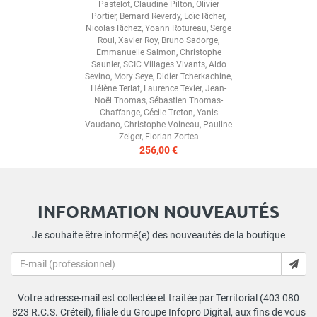
Pastelot
,
Claudine Pilton
,
Olivier
Portier
,
Bernard Reverdy
,
Loïc Richer
,
Nicolas Richez
,
Yoann Rotureau
,
Serge
Roul
,
Xavier Roy
,
Bruno Sadorge
,
Emmanuelle Salmon
,
Christophe
Saunier
,
SCIC Villages Vivants
,
Aldo
Sevino
,
Mory Seye
,
Didier Tcherkachine
,
Hélène Terlat
,
Laurence Texier
,
Jean-
Noël Thomas
,
Sébastien Thomas-
Chaffange
,
Cécile Treton
,
Yanis
Vaudano
,
Christophe Voineau
,
Pauline
Zeiger
,
Florian Zortea
256,00 €
INFORMATION NOUVEAUTÉS
Je souhaite être informé(e) des nouveautés de la boutique
Votre adresse-mail est collectée et traitée par Territorial (403 080
823 R.C.S. Créteil), filiale du Groupe Infopro Digital, aux fins de vous