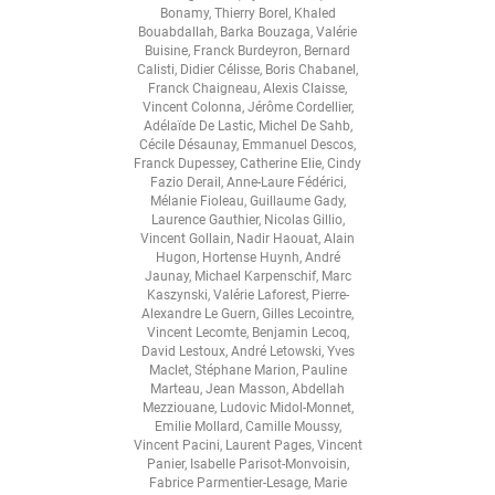
Bonamy
,
Thierry Borel
,
Khaled
Bouabdallah
,
Barka Bouzaga
,
Valérie
Buisine
,
Franck Burdeyron
,
Bernard
Calisti
,
Didier Célisse
,
Boris Chabanel
,
Franck Chaigneau
,
Alexis Claisse
,
Vincent Colonna
,
Jérôme Cordellier
,
Adélaïde De Lastic
,
Michel De Sahb
,
Cécile Désaunay
,
Emmanuel Descos
,
Franck Dupessey
,
Catherine Elie
,
Cindy
Fazio Derail
,
Anne-Laure Fédérici
,
Mélanie Fioleau
,
Guillaume Gady
,
Laurence Gauthier
,
Nicolas Gillio
,
Vincent Gollain
,
Nadir Haouat
,
Alain
Hugon
,
Hortense Huynh
,
André
Jaunay
,
Michael Karpenschif
,
Marc
Kaszynski
,
Valérie Laforest
,
Pierre-
Alexandre Le Guern
,
Gilles Lecointre
,
Vincent Lecomte
,
Benjamin Lecoq
,
David Lestoux
,
André Letowski
,
Yves
Maclet
,
Stéphane Marion
,
Pauline
Marteau
,
Jean Masson
,
Abdellah
Mezziouane
,
Ludovic Midol-Monnet
,
Emilie Mollard
,
Camille Moussy
,
Vincent Pacini
,
Laurent Pages
,
Vincent
Panier
,
Isabelle Parisot-Monvoisin
,
Fabrice Parmentier-Lesage
,
Marie