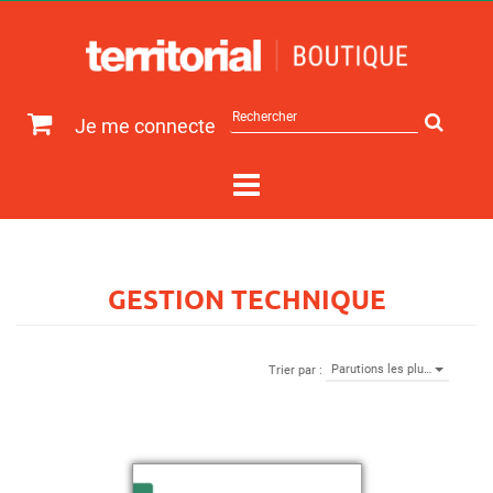
Rechercher
Je me connecte
sur
le
site
GESTION TECHNIQUE
Parutions les plu…
Trier par :