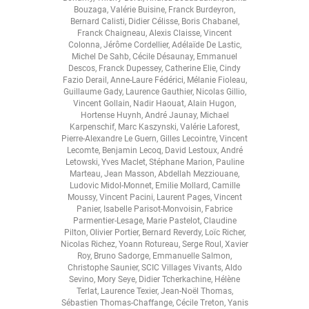
Bouzaga
,
Valérie Buisine
,
Franck Burdeyron
,
Bernard Calisti
,
Didier Célisse
,
Boris Chabanel
,
Franck Chaigneau
,
Alexis Claisse
,
Vincent
Colonna
,
Jérôme Cordellier
,
Adélaïde De Lastic
,
Michel De Sahb
,
Cécile Désaunay
,
Emmanuel
Descos
,
Franck Dupessey
,
Catherine Elie
,
Cindy
Fazio Derail
,
Anne-Laure Fédérici
,
Mélanie Fioleau
,
Guillaume Gady
,
Laurence Gauthier
,
Nicolas Gillio
,
Vincent Gollain
,
Nadir Haouat
,
Alain Hugon
,
Hortense Huynh
,
André Jaunay
,
Michael
Karpenschif
,
Marc Kaszynski
,
Valérie Laforest
,
Pierre-Alexandre Le Guern
,
Gilles Lecointre
,
Vincent
Lecomte
,
Benjamin Lecoq
,
David Lestoux
,
André
Letowski
,
Yves Maclet
,
Stéphane Marion
,
Pauline
Marteau
,
Jean Masson
,
Abdellah Mezziouane
,
Ludovic Midol-Monnet
,
Emilie Mollard
,
Camille
Moussy
,
Vincent Pacini
,
Laurent Pages
,
Vincent
Panier
,
Isabelle Parisot-Monvoisin
,
Fabrice
Parmentier-Lesage
,
Marie Pastelot
,
Claudine
Pilton
,
Olivier Portier
,
Bernard Reverdy
,
Loïc Richer
,
Nicolas Richez
,
Yoann Rotureau
,
Serge Roul
,
Xavier
Roy
,
Bruno Sadorge
,
Emmanuelle Salmon
,
Christophe Saunier
,
SCIC Villages Vivants
,
Aldo
Sevino
,
Mory Seye
,
Didier Tcherkachine
,
Hélène
Terlat
,
Laurence Texier
,
Jean-Noël Thomas
,
Sébastien Thomas-Chaffange
,
Cécile Treton
,
Yanis