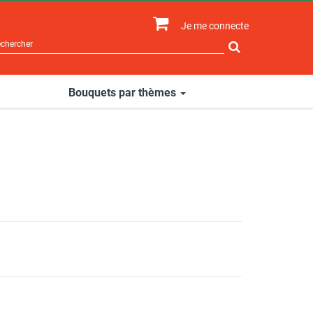
Je me connecte
Rechercher
sur
le
site
Bouquets par thèmes