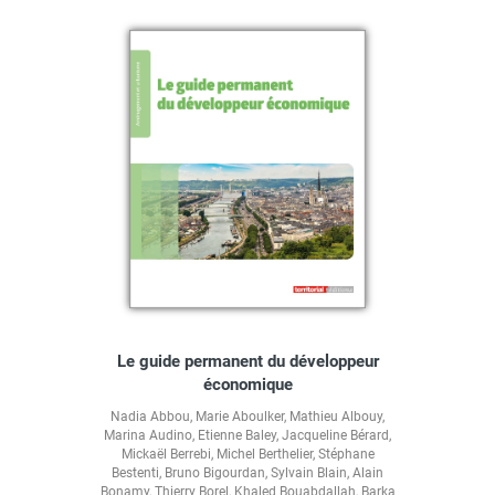
Le guide permanent du développeur
économique
Nadia Abbou
,
Marie Aboulker
,
Mathieu Albouy
,
Marina Audino
,
Etienne Baley
,
Jacqueline Bérard
,
Mickaël Berrebi
,
Michel Berthelier
,
Stéphane
Bestenti
,
Bruno Bigourdan
,
Sylvain Blain
,
Alain
Bonamy
,
Thierry Borel
,
Khaled Bouabdallah
,
Barka