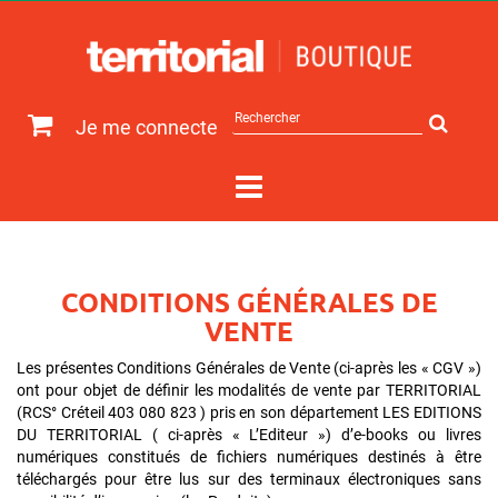
Rechercher
Je me connecte
sur
le
site
CONDITIONS GÉNÉRALES DE
VENTE
Les présentes Conditions Générales de Vente (ci-après les « CGV »)
ont pour objet de définir les modalités de vente par TERRITORIAL
(RCS° Créteil 403 080 823 ) pris en son département LES EDITIONS
DU TERRITORIAL ( ci-après « L’Editeur ») d’e-books ou livres
numériques constitués de fichiers numériques destinés à être
téléchargés pour être lus sur des terminaux électroniques sans