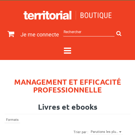
Rechercher
Je me connecte
sur
le
site
MANAGEMENT ET EFFICACITÉ
PROFESSIONNELLE
Livres et ebooks
Formats
Parutions les plu…
Trier par :