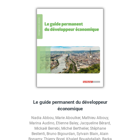
Le guide permanent du développeur
économique
Nadia Abbou
,
Marie Aboulker
,
Mathieu Albouy
,
Marina Audino
,
Etienne Baley
,
Jacqueline Bérard
,
Mickaël Berrebi
,
Michel Berthelier
,
Stéphane
Bestenti
,
Bruno Bigourdan
,
Sylvain Blain
,
Alain
Bonamy
,
Thierry Borel
,
Khaled Bouabdallah
,
Barka