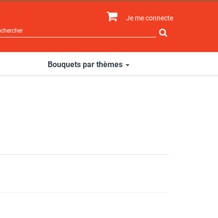
Je me connecte
Rechercher
sur
le
site
Bouquets par thèmes