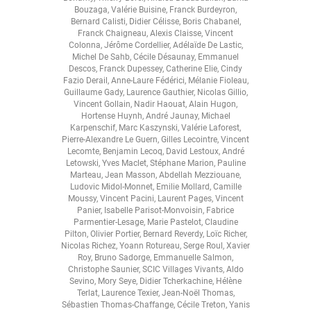
Bouzaga
,
Valérie Buisine
,
Franck Burdeyron
,
Bernard Calisti
,
Didier Célisse
,
Boris Chabanel
,
Franck Chaigneau
,
Alexis Claisse
,
Vincent
Colonna
,
Jérôme Cordellier
,
Adélaïde De Lastic
,
Michel De Sahb
,
Cécile Désaunay
,
Emmanuel
Descos
,
Franck Dupessey
,
Catherine Elie
,
Cindy
Fazio Derail
,
Anne-Laure Fédérici
,
Mélanie Fioleau
,
Guillaume Gady
,
Laurence Gauthier
,
Nicolas Gillio
,
Vincent Gollain
,
Nadir Haouat
,
Alain Hugon
,
Hortense Huynh
,
André Jaunay
,
Michael
Karpenschif
,
Marc Kaszynski
,
Valérie Laforest
,
Pierre-Alexandre Le Guern
,
Gilles Lecointre
,
Vincent
Lecomte
,
Benjamin Lecoq
,
David Lestoux
,
André
Letowski
,
Yves Maclet
,
Stéphane Marion
,
Pauline
Marteau
,
Jean Masson
,
Abdellah Mezziouane
,
Ludovic Midol-Monnet
,
Emilie Mollard
,
Camille
Moussy
,
Vincent Pacini
,
Laurent Pages
,
Vincent
Panier
,
Isabelle Parisot-Monvoisin
,
Fabrice
Parmentier-Lesage
,
Marie Pastelot
,
Claudine
Pilton
,
Olivier Portier
,
Bernard Reverdy
,
Loïc Richer
,
Nicolas Richez
,
Yoann Rotureau
,
Serge Roul
,
Xavier
Roy
,
Bruno Sadorge
,
Emmanuelle Salmon
,
Christophe Saunier
,
SCIC Villages Vivants
,
Aldo
Sevino
,
Mory Seye
,
Didier Tcherkachine
,
Hélène
Terlat
,
Laurence Texier
,
Jean-Noël Thomas
,
Sébastien Thomas-Chaffange
,
Cécile Treton
,
Yanis