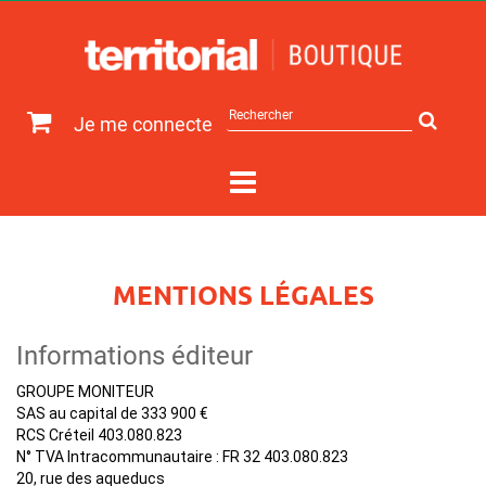
Rechercher
Je me connecte
sur
le
site
MENTIONS LÉGALES
Informations éditeur
GROUPE MONITEUR
SAS au capital de 333 900 €
RCS Créteil 403.080.823
N° TVA Intracommunautaire : FR 32 403.080.823
20, rue des aqueducs