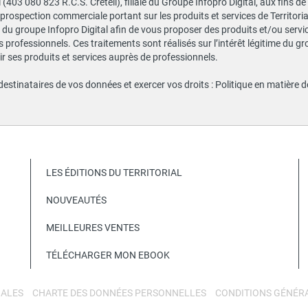
al (403 080 823 R.C.S. Créteil), filiale du Groupe Infopro Digital, aux fins 
e prospection commerciale portant sur les produits et services de Territor
du groupe Infopro Digital afin de vous proposer des produits et/ou service
professionnels. Ces traitements sont réalisés sur l’intérêt légitime du gr
 ses produits et services auprès de professionnels.
 destinataires de vos données et exercer vos droits :
Politique en matière 
LES ÉDITIONS DU TERRITORIAL
NOUVEAUTÉS
MEILLEURES VENTES
TÉLÉCHARGER MON EBOOK
GALES
CHARTE DES DONNÉES PERSONNELLES
CONDITIONS GÉNÉRA