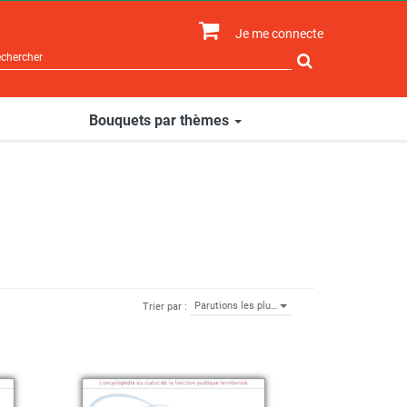
Je me connecte
Rechercher
sur
le
site
Bouquets par thèmes
Parutions les plu…
Trier par :