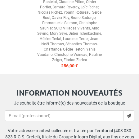
Pastelot
,
Claudine Pilton
,
Olivier
Portier
,
Bernard Reverdy
,
Loïc Richer
,
Nicolas Richez
,
Yoann Rotureau
,
Serge
Roul
,
Xavier Roy
,
Bruno Sadorge
,
Emmanuelle Salmon
,
Christophe
Saunier
,
SCIC Villages Vivants
,
Aldo
Sevino
,
Mory Seye
,
Didier Tcherkachine
,
Hélène Terlat
,
Laurence Texier
,
Jean-
Noël Thomas
,
Sébastien Thomas-
Chaffange
,
Cécile Treton
,
Yanis
Vaudano
,
Christophe Voineau
,
Pauline
Zeiger
,
Florian Zortea
256,00 €
INFORMATION NOUVEAUTÉS
Je souhaite être informé(e) des nouveautés de la boutique
Votre adresse-mail est collectée et traitée par Territorial (403 080
823 R.C.S. Créteil), filiale du Groupe Infopro Digital, aux fins de vous