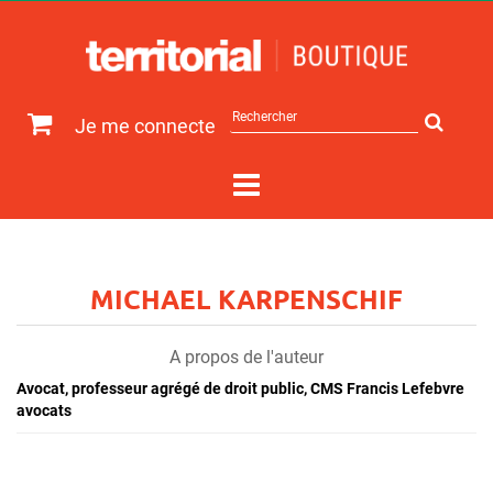
Rechercher
Je me connecte
sur
le
site
MICHAEL KARPENSCHIF
A propos de l'auteur
Avocat, professeur agrégé de droit public, CMS Francis Lefebvre
avocats