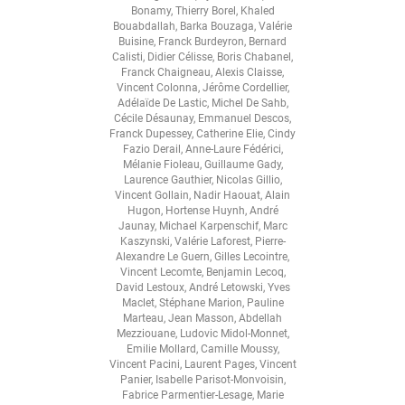
Bonamy
,
Thierry Borel
,
Khaled
Bouabdallah
,
Barka Bouzaga
,
Valérie
Buisine
,
Franck Burdeyron
,
Bernard
Calisti
,
Didier Célisse
,
Boris Chabanel
,
Franck Chaigneau
,
Alexis Claisse
,
Vincent Colonna
,
Jérôme Cordellier
,
Adélaïde De Lastic
,
Michel De Sahb
,
Cécile Désaunay
,
Emmanuel Descos
,
Franck Dupessey
,
Catherine Elie
,
Cindy
Fazio Derail
,
Anne-Laure Fédérici
,
Mélanie Fioleau
,
Guillaume Gady
,
Laurence Gauthier
,
Nicolas Gillio
,
Vincent Gollain
,
Nadir Haouat
,
Alain
Hugon
,
Hortense Huynh
,
André
Jaunay
,
Michael Karpenschif
,
Marc
Kaszynski
,
Valérie Laforest
,
Pierre-
Alexandre Le Guern
,
Gilles Lecointre
,
Vincent Lecomte
,
Benjamin Lecoq
,
David Lestoux
,
André Letowski
,
Yves
Maclet
,
Stéphane Marion
,
Pauline
Marteau
,
Jean Masson
,
Abdellah
Mezziouane
,
Ludovic Midol-Monnet
,
Emilie Mollard
,
Camille Moussy
,
Vincent Pacini
,
Laurent Pages
,
Vincent
Panier
,
Isabelle Parisot-Monvoisin
,
Fabrice Parmentier-Lesage
,
Marie