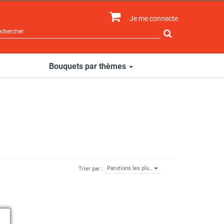
Je me connecte
Rechercher
sur
le
site
Bouquets par thèmes
Parutions les plu…
Trier par :