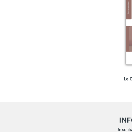
Le 
IN
Je souha