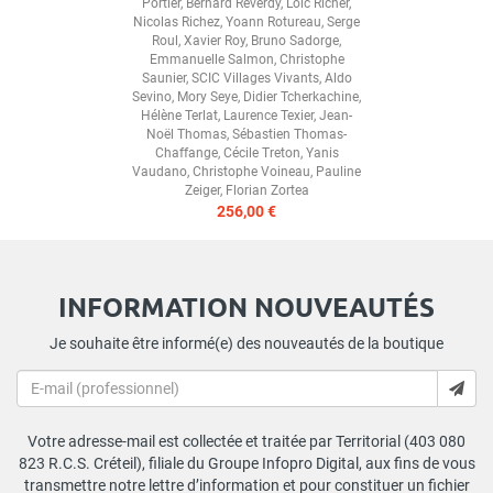
Portier
,
Bernard Reverdy
,
Loïc Richer
,
Nicolas Richez
,
Yoann Rotureau
,
Serge
Roul
,
Xavier Roy
,
Bruno Sadorge
,
Emmanuelle Salmon
,
Christophe
Saunier
,
SCIC Villages Vivants
,
Aldo
Sevino
,
Mory Seye
,
Didier Tcherkachine
,
Hélène Terlat
,
Laurence Texier
,
Jean-
Noël Thomas
,
Sébastien Thomas-
Chaffange
,
Cécile Treton
,
Yanis
Vaudano
,
Christophe Voineau
,
Pauline
Zeiger
,
Florian Zortea
256,00 €
INFORMATION NOUVEAUTÉS
Je souhaite être informé(e) des nouveautés de la boutique
Votre adresse-mail est collectée et traitée par Territorial (403 080
823 R.C.S. Créteil), filiale du Groupe Infopro Digital, aux fins de vous
transmettre notre lettre d’information et pour constituer un fichier