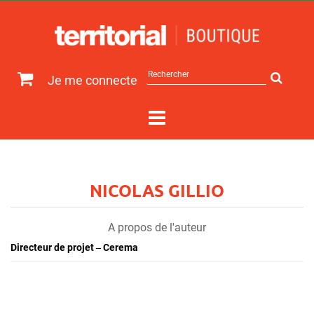
Rechercher
Je me connecte
sur
le
site
NICOLAS GILLIO
A propos de l'auteur
Directeur de projet ‒ Cerema