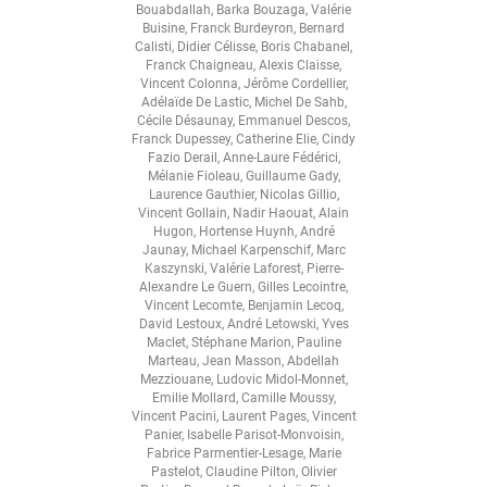
Bouabdallah
,
Barka Bouzaga
,
Valérie
Buisine
,
Franck Burdeyron
,
Bernard
Calisti
,
Didier Célisse
,
Boris Chabanel
,
Franck Chaigneau
,
Alexis Claisse
,
Vincent Colonna
,
Jérôme Cordellier
,
Adélaïde De Lastic
,
Michel De Sahb
,
Cécile Désaunay
,
Emmanuel Descos
,
Franck Dupessey
,
Catherine Elie
,
Cindy
Fazio Derail
,
Anne-Laure Fédérici
,
Mélanie Fioleau
,
Guillaume Gady
,
Laurence Gauthier
,
Nicolas Gillio
,
Vincent Gollain
,
Nadir Haouat
,
Alain
Hugon
,
Hortense Huynh
,
André
Jaunay
,
Michael Karpenschif
,
Marc
Kaszynski
,
Valérie Laforest
,
Pierre-
Alexandre Le Guern
,
Gilles Lecointre
,
Vincent Lecomte
,
Benjamin Lecoq
,
David Lestoux
,
André Letowski
,
Yves
Maclet
,
Stéphane Marion
,
Pauline
Marteau
,
Jean Masson
,
Abdellah
Mezziouane
,
Ludovic Midol-Monnet
,
Emilie Mollard
,
Camille Moussy
,
Vincent Pacini
,
Laurent Pages
,
Vincent
Panier
,
Isabelle Parisot-Monvoisin
,
Fabrice Parmentier-Lesage
,
Marie
Pastelot
,
Claudine Pilton
,
Olivier