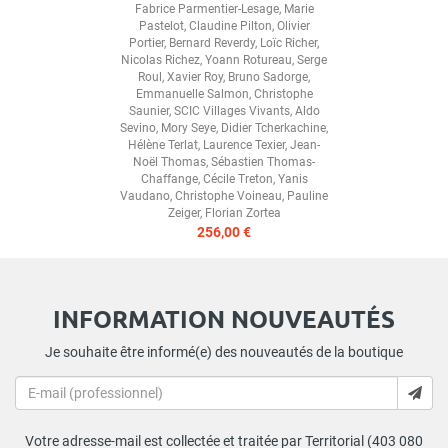
Fabrice Parmentier-Lesage
,
Marie
Pastelot
,
Claudine Pilton
,
Olivier
Portier
,
Bernard Reverdy
,
Loïc Richer
,
Nicolas Richez
,
Yoann Rotureau
,
Serge
Roul
,
Xavier Roy
,
Bruno Sadorge
,
Emmanuelle Salmon
,
Christophe
Saunier
,
SCIC Villages Vivants
,
Aldo
Sevino
,
Mory Seye
,
Didier Tcherkachine
,
Hélène Terlat
,
Laurence Texier
,
Jean-
Noël Thomas
,
Sébastien Thomas-
Chaffange
,
Cécile Treton
,
Yanis
Vaudano
,
Christophe Voineau
,
Pauline
Zeiger
,
Florian Zortea
256,00 €
INFORMATION NOUVEAUTÉS
Je souhaite être informé(e) des nouveautés de la boutique
Votre adresse-mail est collectée et traitée par Territorial (403 080