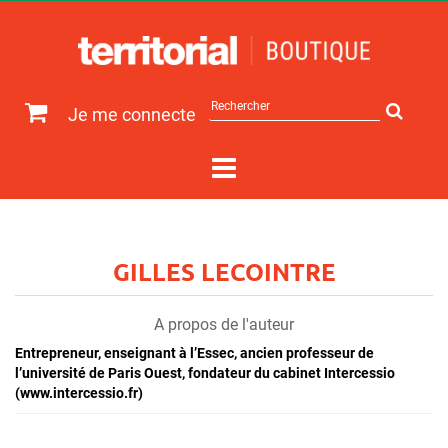
Rechercher
Je me connecte
sur
le
site
GILLES LECOINTRE
A propos de l'auteur
Entrepreneur, enseignant à l’Essec, ancien professeur de
l’université de Paris Ouest, fondateur du cabinet Intercessio
(www.intercessio.fr)