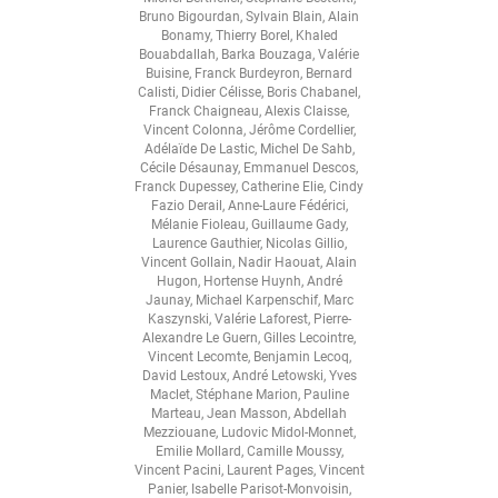
Bruno Bigourdan
,
Sylvain Blain
,
Alain
Bonamy
,
Thierry Borel
,
Khaled
Bouabdallah
,
Barka Bouzaga
,
Valérie
Buisine
,
Franck Burdeyron
,
Bernard
Calisti
,
Didier Célisse
,
Boris Chabanel
,
Franck Chaigneau
,
Alexis Claisse
,
Vincent Colonna
,
Jérôme Cordellier
,
Adélaïde De Lastic
,
Michel De Sahb
,
Cécile Désaunay
,
Emmanuel Descos
,
Franck Dupessey
,
Catherine Elie
,
Cindy
Fazio Derail
,
Anne-Laure Fédérici
,
Mélanie Fioleau
,
Guillaume Gady
,
Laurence Gauthier
,
Nicolas Gillio
,
Vincent Gollain
,
Nadir Haouat
,
Alain
Hugon
,
Hortense Huynh
,
André
Jaunay
,
Michael Karpenschif
,
Marc
Kaszynski
,
Valérie Laforest
,
Pierre-
Alexandre Le Guern
,
Gilles Lecointre
,
Vincent Lecomte
,
Benjamin Lecoq
,
David Lestoux
,
André Letowski
,
Yves
Maclet
,
Stéphane Marion
,
Pauline
Marteau
,
Jean Masson
,
Abdellah
Mezziouane
,
Ludovic Midol-Monnet
,
Emilie Mollard
,
Camille Moussy
,
Vincent Pacini
,
Laurent Pages
,
Vincent
Panier
,
Isabelle Parisot-Monvoisin
,