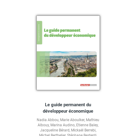
Le guide permanent du
développeur économique
Nadia Abbou
,
Marie Aboulker
,
Mathieu
Albouy
,
Marina Audino
,
Etienne Baley
,
Jacqueline Bérard
,
Mickaël Berrebi
,
Michel Berthelier
,
Stéphane Bestenti
,