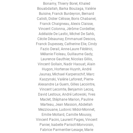
Bonamy
,
Thierry Borel
,
Khaled
Bouabdallah
,
Barka Bouzaga
,
Valérie
Buisine
,
Franck Burdeyron
,
Bernard
Calisti
,
Didier Célisse
,
Boris Chabanel
,
Franck Chaigneau
,
Alexis Claisse
,
Vincent Colonna
,
Jérôme Cordellier
,
Adélaïde De Lastic
,
Michel De Sahb
,
Cécile Désaunay
,
Emmanuel Descos
,
Franck Dupessey
,
Catherine Elie
,
Cindy
Fazio Derail
,
Anne-Laure Fédérici
,
Mélanie Fioleau
,
Guillaume Gady
,
Laurence Gauthier
,
Nicolas Gillio
,
Vincent Gollain
,
Nadir Haouat
,
Alain
Hugon
,
Hortense Huynh
,
André
Jaunay
,
Michael Karpenschif
,
Marc
Kaszynski
,
Valérie Laforest
,
Pierre-
Alexandre Le Guern
,
Gilles Lecointre
,
Vincent Lecomte
,
Benjamin Lecoq
,
David Lestoux
,
André Letowski
,
Yves
Maclet
,
Stéphane Marion
,
Pauline
Marteau
,
Jean Masson
,
Abdellah
Mezziouane
,
Ludovic Midol-Monnet
,
Emilie Mollard
,
Camille Moussy
,
Vincent Pacini
,
Laurent Pages
,
Vincent
Panier
,
Isabelle Parisot-Monvoisin
,
Fabrice Parmentier-Lesage
,
Marie