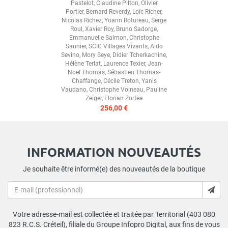
Pastelot
,
Claudine Pilton
,
Olivier
Portier
,
Bernard Reverdy
,
Loïc Richer
,
Nicolas Richez
,
Yoann Rotureau
,
Serge
Roul
,
Xavier Roy
,
Bruno Sadorge
,
Emmanuelle Salmon
,
Christophe
Saunier
,
SCIC Villages Vivants
,
Aldo
Sevino
,
Mory Seye
,
Didier Tcherkachine
,
Hélène Terlat
,
Laurence Texier
,
Jean-
Noël Thomas
,
Sébastien Thomas-
Chaffange
,
Cécile Treton
,
Yanis
Vaudano
,
Christophe Voineau
,
Pauline
Zeiger
,
Florian Zortea
256,00 €
INFORMATION NOUVEAUTÉS
Je souhaite être informé(e) des nouveautés de la boutique
Votre adresse-mail est collectée et traitée par Territorial (403 080
823 R.C.S. Créteil), filiale du Groupe Infopro Digital, aux fins de vous