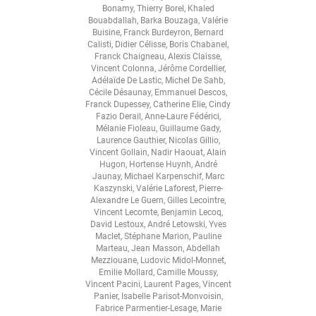
Bonamy
,
Thierry Borel
,
Khaled
Bouabdallah
,
Barka Bouzaga
,
Valérie
Buisine
,
Franck Burdeyron
,
Bernard
Calisti
,
Didier Célisse
,
Boris Chabanel
,
Franck Chaigneau
,
Alexis Claisse
,
Vincent Colonna
,
Jérôme Cordellier
,
Adélaïde De Lastic
,
Michel De Sahb
,
Cécile Désaunay
,
Emmanuel Descos
,
Franck Dupessey
,
Catherine Elie
,
Cindy
Fazio Derail
,
Anne-Laure Fédérici
,
Mélanie Fioleau
,
Guillaume Gady
,
Laurence Gauthier
,
Nicolas Gillio
,
Vincent Gollain
,
Nadir Haouat
,
Alain
Hugon
,
Hortense Huynh
,
André
Jaunay
,
Michael Karpenschif
,
Marc
Kaszynski
,
Valérie Laforest
,
Pierre-
Alexandre Le Guern
,
Gilles Lecointre
,
Vincent Lecomte
,
Benjamin Lecoq
,
David Lestoux
,
André Letowski
,
Yves
Maclet
,
Stéphane Marion
,
Pauline
Marteau
,
Jean Masson
,
Abdellah
Mezziouane
,
Ludovic Midol-Monnet
,
Emilie Mollard
,
Camille Moussy
,
Vincent Pacini
,
Laurent Pages
,
Vincent
Panier
,
Isabelle Parisot-Monvoisin
,
Fabrice Parmentier-Lesage
,
Marie