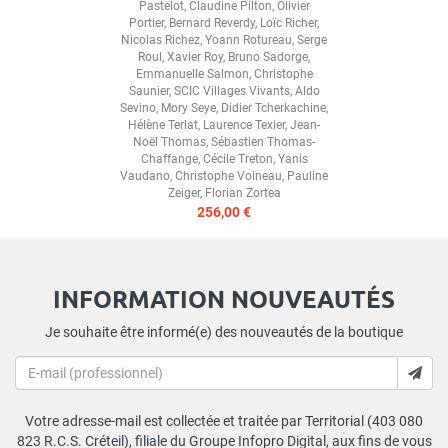
Pastelot
,
Claudine Pilton
,
Olivier
Portier
,
Bernard Reverdy
,
Loïc Richer
,
Nicolas Richez
,
Yoann Rotureau
,
Serge
Roul
,
Xavier Roy
,
Bruno Sadorge
,
Emmanuelle Salmon
,
Christophe
Saunier
,
SCIC Villages Vivants
,
Aldo
Sevino
,
Mory Seye
,
Didier Tcherkachine
,
Hélène Terlat
,
Laurence Texier
,
Jean-
Noël Thomas
,
Sébastien Thomas-
Chaffange
,
Cécile Treton
,
Yanis
Vaudano
,
Christophe Voineau
,
Pauline
Zeiger
,
Florian Zortea
256,00 €
INFORMATION NOUVEAUTÉS
Je souhaite être informé(e) des nouveautés de la boutique
Votre adresse-mail est collectée et traitée par Territorial (403 080
823 R.C.S. Créteil), filiale du Groupe Infopro Digital, aux fins de vous