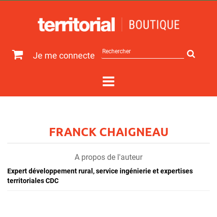
Rechercher
Je me connecte
sur
le
site
FRANCK CHAIGNEAU
A propos de l'auteur
Expert développement rural, service ingénierie et expertises
territoriales CDC