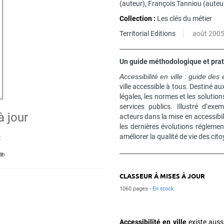
(auteur),
François Tanniou
(auteu
Collection :
Les clés du métier
Territorial Editions
août 200
Un guide méthodologique et prati
Accessibilité en ville : guide de
ville accessible à tous. Destiné aux 
légales, les normes et les solutio
services publics. Illustré d’ex
à jour
acteurs dans la mise en accessibili
les dernières évolutions réglement
améliorer la qualité de vie des cit
t
CLASSEUR À MISES À JOUR
1060 pages
En stock
Accessibilité en ville
existe aus