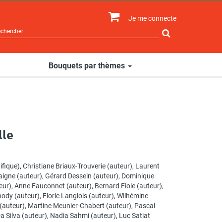
Je me connecte
Rechercher
sur
le
site
Bouquets par thèmes
lle
ifique),
Christiane Briaux-Trouverie
(auteur),
Laurent
aigne
(auteur),
Gérard Dessein
(auteur),
Dominique
eur),
Anne Fauconnet
(auteur),
Bernard Fiole
(auteur),
nody
(auteur),
Florie Langlois
(auteur),
Wilhémine
(auteur),
Martine Meunier-Chabert
(auteur),
Pascal
a Silva
(auteur),
Nadia Sahmi
(auteur),
Luc Satiat