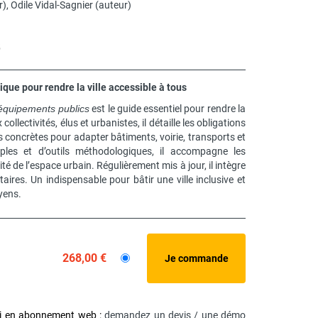
r),
Odile Vidal-Sagnier
(auteur)
5
que pour rendre la ville accessible à tous
s équipements publics
est le guide essentiel pour rendre la
collectivités, élus et urbanistes, il détaille les obligations
ns concrètes pour adapter bâtiments, voirie, transports et
emples et d’outils méthodologiques, il accompagne les
té de l’espace urbain. Régulièrement mis à jour, il intègre
aires. Un indispensable pour bâtir une ville inclusive et
oyens.
268,00 €
si en abonnement web :
demandez un devis / une démo