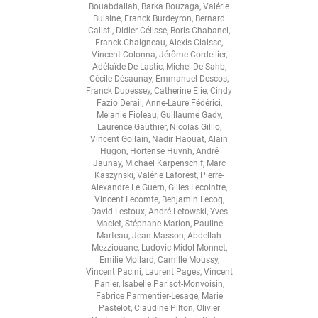
Bouabdallah
,
Barka Bouzaga
,
Valérie
Buisine
,
Franck Burdeyron
,
Bernard
Calisti
,
Didier Célisse
,
Boris Chabanel
,
Franck Chaigneau
,
Alexis Claisse
,
Vincent Colonna
,
Jérôme Cordellier
,
Adélaïde De Lastic
,
Michel De Sahb
,
Cécile Désaunay
,
Emmanuel Descos
,
Franck Dupessey
,
Catherine Elie
,
Cindy
Fazio Derail
,
Anne-Laure Fédérici
,
Mélanie Fioleau
,
Guillaume Gady
,
Laurence Gauthier
,
Nicolas Gillio
,
Vincent Gollain
,
Nadir Haouat
,
Alain
Hugon
,
Hortense Huynh
,
André
Jaunay
,
Michael Karpenschif
,
Marc
Kaszynski
,
Valérie Laforest
,
Pierre-
Alexandre Le Guern
,
Gilles Lecointre
,
Vincent Lecomte
,
Benjamin Lecoq
,
David Lestoux
,
André Letowski
,
Yves
Maclet
,
Stéphane Marion
,
Pauline
Marteau
,
Jean Masson
,
Abdellah
Mezziouane
,
Ludovic Midol-Monnet
,
Emilie Mollard
,
Camille Moussy
,
Vincent Pacini
,
Laurent Pages
,
Vincent
Panier
,
Isabelle Parisot-Monvoisin
,
Fabrice Parmentier-Lesage
,
Marie
Pastelot
,
Claudine Pilton
,
Olivier