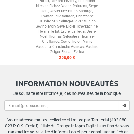
Portier
,
Bernard Reverdy
,
Loïc Richer
,
Nicolas Richez
,
Yoann Rotureau
,
Serge
Roul
,
Xavier Roy
,
Bruno Sadorge
,
Emmanuelle Salmon
,
Christophe
Saunier
,
SCIC Villages Vivants
,
Aldo
Sevino
,
Mory Seye
,
Didier Tcherkachine
,
Hélène Terlat
,
Laurence Texier
,
Jean-
Noël Thomas
,
Sébastien Thomas-
Chaffange
,
Cécile Treton
,
Yanis
Vaudano
,
Christophe Voineau
,
Pauline
Zeiger
,
Florian Zortea
256,00 €
INFORMATION NOUVEAUTÉS
Je souhaite être informé(e) des nouveautés de la boutique
Votre adresse-mail est collectée et traitée par Territorial (403 080
823 R.C.S. Créteil), filiale du Groupe Infopro Digital, aux fins de vous
transmettre notre lettre d’information et pour constituer un fichier