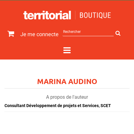
Rechercher
Je me connecte
sur
le
site
MARINA AUDINO
A propos de l'auteur
Consultant Développement de projets et Services, SCET