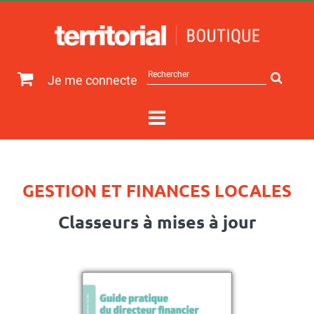
Rechercher
Je me connecte
sur
le
site
GESTION ET FINANCES LOCALES
Classeurs à mises à jour