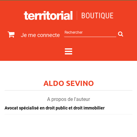
Rechercher
Je me connecte
sur
le
site
ALDO SEVINO
A propos de l'auteur
Avocat spécialisé en droit public et droit immobilier