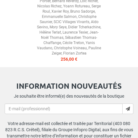
Portier
,
Bernard Reverdy
,
Loïc Richer
,
Nicolas Richez
,
Yoann Rotureau
,
Serge
Roul
,
Xavier Roy
,
Bruno Sadorge
,
Emmanuelle Salmon
,
Christophe
Saunier
,
SCIC Villages Vivants
,
Aldo
Sevino
,
Mory Seye
,
Didier Tcherkachine
,
Hélène Terlat
,
Laurence Texier
,
Jean-
Noël Thomas
,
Sébastien Thomas-
Chaffange
,
Cécile Treton
,
Yanis
Vaudano
,
Christophe Voineau
,
Pauline
Zeiger
,
Florian Zortea
256,00 €
INFORMATION NOUVEAUTÉS
Je souhaite être informé(e) des nouveautés de la boutique
Votre adresse-mail est collectée et traitée par Territorial (403 080
823 R.C.S. Créteil), filiale du Groupe Infopro Digital, aux fins de vous
transmettre notre lettre d’information et pour constituer un fichier