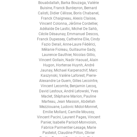
Bouabdallah
,
Barka Bouzaga
,
Valérie
Buisine
,
Franck Burdeyron
,
Bernard
Calisti
,
Didier Célisse
,
Boris Chabanel
,
Franck Chaigneau
,
Alexis Claisse
,
Vincent Colonna
,
Jérôme Cordellier
,
Adélaïde De Lastic
,
Michel De Sahb
,
Cécile Désaunay
,
Emmanuel Descos
,
Franck Dupessey
,
Catherine Elie
,
Cindy
Fazio Derail
,
Anne-Laure Fédérici
,
Mélanie Fioleau
,
Guillaume Gady
,
Laurence Gauthier
,
Nicolas Gillio
,
Vincent Gollain
,
Nadir Haouat
,
Alain
Hugon
,
Hortense Huynh
,
André
Jaunay
,
Michael Karpenschif
,
Marc
Kaszynski
,
Valérie Laforest
,
Pierre-
Alexandre Le Guern
,
Gilles Lecointre
,
Vincent Lecomte
,
Benjamin Lecoq
,
David Lestoux
,
André Letowski
,
Yves
Maclet
,
Stéphane Marion
,
Pauline
Marteau
,
Jean Masson
,
Abdellah
Mezziouane
,
Ludovic Midol-Monnet
,
Emilie Mollard
,
Camille Moussy
,
Vincent Pacini
,
Laurent Pages
,
Vincent
Panier
,
Isabelle Parisot-Monvoisin
,
Fabrice Parmentier-Lesage
,
Marie
Pastelot
,
Claudine Pilton
,
Olivier