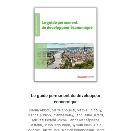
Le guide permanent du développeur
économique
Nadia Abbou
,
Marie Aboulker
,
Mathieu Albouy
,
Marina Audino
,
Etienne Baley
,
Jacqueline Bérard
,
Mickaël Berrebi
,
Michel Berthelier
,
Stéphane
Bestenti
,
Bruno Bigourdan
,
Sylvain Blain
,
Alain
Bonamy
,
Thierry Borel
,
Khaled Bouabdallah
,
Barka