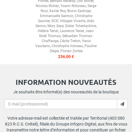
Portier
,
Bernard Reverdy
,
Loïc Richer
,
Nicolas Richez
,
Yoann Rotureau
,
Serge
Roul
,
Xavier Roy
,
Bruno Sadorge
,
Emmanuelle Salmon
,
Christophe
Saunier
,
SCIC Villages Vivants
,
Aldo
Sevino
,
Mory Seye
,
Didier Tcherkachine
,
Hélène Terlat
,
Laurence Texier
,
Jean-
Noël Thomas
,
Sébastien Thomas-
Chaffange
,
Cécile Treton
,
Yanis
Vaudano
,
Christophe Voineau
,
Pauline
Zeiger
,
Florian Zortea
256,00 €
INFORMATION NOUVEAUTÉS
Je souhaite être informé(e) des nouveautés de la boutique
Votre adresse-mail est collectée et traitée par Territorial (403 080
823 R.C.S. Créteil), filiale du Groupe Infopro Digital, aux fins de vous
transmettre notre lettre d’information et pour constituer un fichier