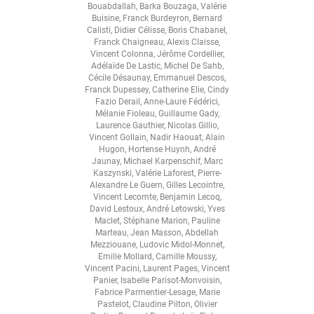
Bouabdallah
,
Barka Bouzaga
,
Valérie
Buisine
,
Franck Burdeyron
,
Bernard
Calisti
,
Didier Célisse
,
Boris Chabanel
,
Franck Chaigneau
,
Alexis Claisse
,
Vincent Colonna
,
Jérôme Cordellier
,
Adélaïde De Lastic
,
Michel De Sahb
,
Cécile Désaunay
,
Emmanuel Descos
,
Franck Dupessey
,
Catherine Elie
,
Cindy
Fazio Derail
,
Anne-Laure Fédérici
,
Mélanie Fioleau
,
Guillaume Gady
,
Laurence Gauthier
,
Nicolas Gillio
,
Vincent Gollain
,
Nadir Haouat
,
Alain
Hugon
,
Hortense Huynh
,
André
Jaunay
,
Michael Karpenschif
,
Marc
Kaszynski
,
Valérie Laforest
,
Pierre-
Alexandre Le Guern
,
Gilles Lecointre
,
Vincent Lecomte
,
Benjamin Lecoq
,
David Lestoux
,
André Letowski
,
Yves
Maclet
,
Stéphane Marion
,
Pauline
Marteau
,
Jean Masson
,
Abdellah
Mezziouane
,
Ludovic Midol-Monnet
,
Emilie Mollard
,
Camille Moussy
,
Vincent Pacini
,
Laurent Pages
,
Vincent
Panier
,
Isabelle Parisot-Monvoisin
,
Fabrice Parmentier-Lesage
,
Marie
Pastelot
,
Claudine Pilton
,
Olivier