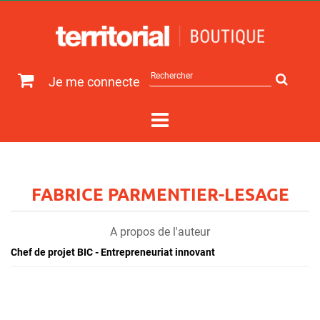
Rechercher
Je me connecte
sur
le
site
FABRICE PARMENTIER-LESAGE
A propos de l'auteur
Chef de projet BIC - Entrepreneuriat innovant