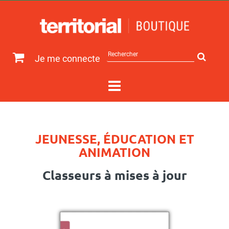
Rechercher
Je me connecte
sur
le
site
JEUNESSE, ÉDUCATION ET
ANIMATION
Classeurs à mises à jour