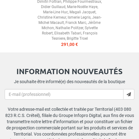
Dimitri Foltran
,
Philippe Fourmestraux
,
Didier Guillaud
,
Marie-Noëlle Haye
,
Marie-Line Huc
,
Magali Jacquet
,
Christine Kerneur
,
Ismerie Legris
,
Jean-
Michel Macault
,
Franck Marc
,
Jérôme
Michon
,
Nathalie Politzer
,
Sylvette
Robert
,
Elisabeth Tabari
,
François
Tesniere
,
Brigitte Troel
291,00 €
INFORMATION NOUVEAUTÉS
Je souhaite être informé(e) des nouveautés de la boutique
Votre adresse-mail est collectée et traitée par Territorial (403 080
823 R.C.S. Créteil), filiale du Groupe Infopro Digital, aux fins de vous
transmettre notre lettre d’information et pour constituer un fichier
de prospection commerciale portant sur les produits et services de
Territorial. Vos coordonnées professionnelles pourront être