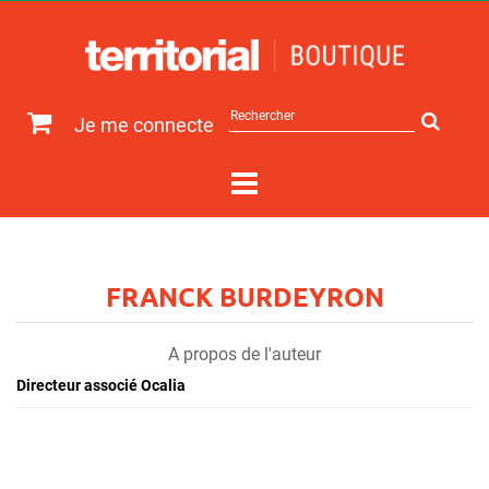
Rechercher
Je me connecte
sur
le
site
FRANCK BURDEYRON
A propos de l'auteur
Directeur associé Ocalia