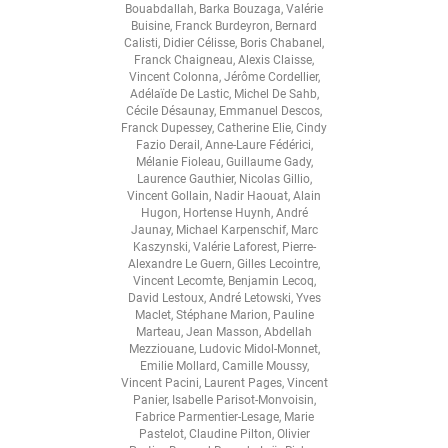
Bouabdallah
,
Barka Bouzaga
,
Valérie
Buisine
,
Franck Burdeyron
,
Bernard
Calisti
,
Didier Célisse
,
Boris Chabanel
,
Franck Chaigneau
,
Alexis Claisse
,
Vincent Colonna
,
Jérôme Cordellier
,
Adélaïde De Lastic
,
Michel De Sahb
,
Cécile Désaunay
,
Emmanuel Descos
,
Franck Dupessey
,
Catherine Elie
,
Cindy
Fazio Derail
,
Anne-Laure Fédérici
,
Mélanie Fioleau
,
Guillaume Gady
,
Laurence Gauthier
,
Nicolas Gillio
,
Vincent Gollain
,
Nadir Haouat
,
Alain
Hugon
,
Hortense Huynh
,
André
Jaunay
,
Michael Karpenschif
,
Marc
Kaszynski
,
Valérie Laforest
,
Pierre-
Alexandre Le Guern
,
Gilles Lecointre
,
Vincent Lecomte
,
Benjamin Lecoq
,
David Lestoux
,
André Letowski
,
Yves
Maclet
,
Stéphane Marion
,
Pauline
Marteau
,
Jean Masson
,
Abdellah
Mezziouane
,
Ludovic Midol-Monnet
,
Emilie Mollard
,
Camille Moussy
,
Vincent Pacini
,
Laurent Pages
,
Vincent
Panier
,
Isabelle Parisot-Monvoisin
,
Fabrice Parmentier-Lesage
,
Marie
Pastelot
,
Claudine Pilton
,
Olivier