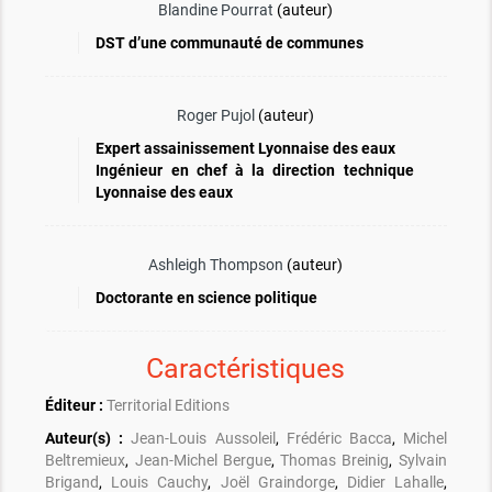
Blandine Pourrat
(auteur)
DST d’une communauté de communes
Roger Pujol
(auteur)
Expert assainissement Lyonnaise des eaux
Ingénieur en chef à la direction technique
Lyonnaise des eaux
Ashleigh Thompson
(auteur)
Doctorante en science politique
Caractéristiques
Éditeur :
Territorial Editions
Auteur(s) :
Jean-Louis Aussoleil
,
Frédéric Bacca
,
Michel
Beltremieux
,
Jean-Michel Bergue
,
Thomas Breinig
,
Sylvain
Brigand
,
Louis Cauchy
,
Joël Graindorge
,
Didier Lahalle
,