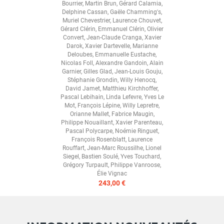
Bourrier
,
Martin Brun
,
Gérard Calamia
,
Delphine Cassan
,
Gaële Chamming's
,
Muriel Chevestrier
,
Laurence Chouvet
,
Gérard Clérin
,
Emmanuel Clérin
,
Olivier
Convert
,
Jean-Claude Cranga
,
Xavier
Darok
,
Xavier Dartevelle
,
Marianne
Deloubes
,
Emmanuelle Eustache
,
Nicolas Foll
,
Alexandre Gandoin
,
Alain
Garnier
,
Gilles Glad
,
Jean-Louis Gouju
,
Stéphanie Grondin
,
Willy Henocq
,
David Jamet
,
Matthieu Kirchhoffer
,
Pascal Lebihain
,
Linda Lefevre
,
Yves Le
Mot
,
François Lépine
,
Willy Lepretre
,
Orianne Mallet
,
Fabrice Maugin
,
Philippe Nouaillant
,
Xavier Parenteau
,
Pascal Polycarpe
,
Noémie Ringuet
,
François Rosenblatt
,
Laurence
Rouffart
,
Jean-Marc Roussilhe
,
Lionel
Siegel
,
Bastien Soulé
,
Yves Touchard
,
Grégory Turpault
,
Philippe Vanroose
,
Élie Vignac
243,00 €