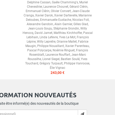
Delphine Cassan
,
Gaële Chamming's
,
Muriel
Chevestrier
,
Laurence Chouvet
,
Gérard Clérin
,
Emmanuel Clérin
,
Olivier Convert
,
Jean-Claude
Cranga
,
Xavier Darok
,
Xavier Dartevelle
,
Marianne
Deloubes
,
Emmanuelle Eustache
,
Nicolas Foll
,
Alexandre Gandoin
,
Alain Garnier
,
Gilles Glad
,
Jean-Louis Gouju
,
Stéphanie Grondin
,
Willy
Henocq
,
David Jamet
,
Matthieu Kirchhoffer
,
Pascal
Lebihain
,
Linda Lefevre
,
Yves Le Mot
,
François
Lépine
,
Willy Lepretre
,
Orianne Mallet
,
Fabrice
Maugin
,
Philippe Nouaillant
,
Xavier Parenteau
,
Pascal Polycarpe
,
Noémie Ringuet
,
François
Rosenblatt
,
Laurence Rouffart
,
Jean-Marc
Roussilhe
,
Lionel Siegel
,
Bastien Soulé
,
Yves
Touchard
,
Grégory Turpault
,
Philippe Vanroose
,
Élie Vignac
243,00 €
FORMATION NOUVEAUTÉS
ite être informé(e) des nouveautés de la boutique