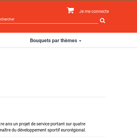
Je me connecte
Rechercher
sur
le
site
Bouquets par thèmes
re ans un projet de service portant sur quatre
r maître du développement sportif eurorégional.