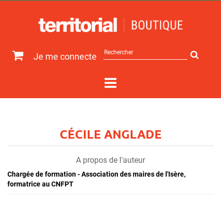
Rechercher
Je me connecte
sur
le
site
CÉCILE ANGLADE
A propos de l'auteur
Chargée de formation - Association des maires de l'Isère,
formatrice au CNFPT