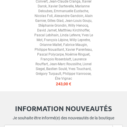
Convert
,
Jean-Claude Cranga
,
Xavier
Darok
,
Xavier Dartevelle
,
Marianne
Deloubes
,
Emmanuelle Eustache
,
Nicolas Foll
,
Alexandre Gandoin
,
Alain
Garnier
,
Gilles Glad
,
Jean-Louis Gouju
,
Stéphanie Grondin
,
Willy Henocq
,
David Jamet
,
Matthieu Kirchhoffer
,
Pascal Lebihain
,
Linda Lefevre
,
Yves Le
Mot
,
François Lépine
,
Willy Lepretre
,
Orianne Mallet
,
Fabrice Maugin
,
Philippe Nouaillant
,
Xavier Parenteau
,
Pascal Polycarpe
,
Noémie Ringuet
,
François Rosenblatt
,
Laurence
Rouffart
,
Jean-Marc Roussilhe
,
Lionel
Siegel
,
Bastien Soulé
,
Yves Touchard
,
Grégory Turpault
,
Philippe Vanroose
,
Élie Vignac
243,00 €
INFORMATION NOUVEAUTÉS
Je souhaite être informé(e) des nouveautés de la boutique