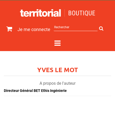
Rechercher
Je me connecte
sur
le
site
YVES LE MOT
A propos de l'auteur
Directeur Général BET Ethis Ingénierie