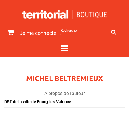
Rechercher
Je me connecte
sur
le
site
MICHEL BELTREMIEUX
A propos de l'auteur
DST de la ville de Bourg-lès-Valence