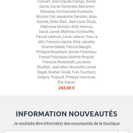
Convert
,
Jean-Claude Cranga
,
Xavier
Darok
,
Xavier Dartevelle
,
Marianne
Deloubes
,
Emmanuelle Eustache
,
Nicolas Foll
,
Alexandre Gandoin
,
Alain
Garnier
,
Gilles Glad
,
Jean-Louis Gouju
,
Stéphanie Grondin
,
Willy Henocq
,
David Jamet
,
Matthieu Kirchhoffer
,
Pascal Lebihain
,
Linda Lefevre
,
Yves Le
Mot
,
François Lépine
,
Willy Lepretre
,
Orianne Mallet
,
Fabrice Maugin
,
Philippe Nouaillant
,
Xavier Parenteau
,
Pascal Polycarpe
,
Noémie Ringuet
,
François Rosenblatt
,
Laurence
Rouffart
,
Jean-Marc Roussilhe
,
Lionel
Siegel
,
Bastien Soulé
,
Yves Touchard
,
Grégory Turpault
,
Philippe Vanroose
,
Élie Vignac
243,00 €
INFORMATION NOUVEAUTÉS
Je souhaite être informé(e) des nouveautés de la boutique