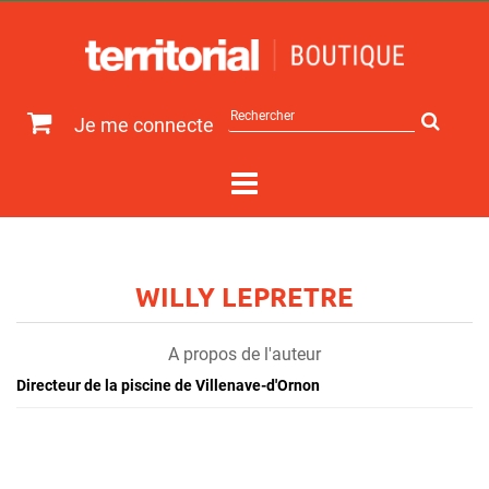
Rechercher
Je me connecte
sur
le
site
WILLY LEPRETRE
A propos de l'auteur
Directeur de la piscine de Villenave-d'Ornon