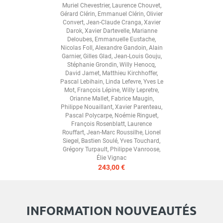
Muriel Chevestrier
,
Laurence Chouvet
,
Gérard Clérin
,
Emmanuel Clérin
,
Olivier
Convert
,
Jean-Claude Cranga
,
Xavier
Darok
,
Xavier Dartevelle
,
Marianne
Deloubes
,
Emmanuelle Eustache
,
Nicolas Foll
,
Alexandre Gandoin
,
Alain
Garnier
,
Gilles Glad
,
Jean-Louis Gouju
,
Stéphanie Grondin
,
Willy Henocq
,
David Jamet
,
Matthieu Kirchhoffer
,
Pascal Lebihain
,
Linda Lefevre
,
Yves Le
Mot
,
François Lépine
,
Willy Lepretre
,
Orianne Mallet
,
Fabrice Maugin
,
Philippe Nouaillant
,
Xavier Parenteau
,
Pascal Polycarpe
,
Noémie Ringuet
,
François Rosenblatt
,
Laurence
Rouffart
,
Jean-Marc Roussilhe
,
Lionel
Siegel
,
Bastien Soulé
,
Yves Touchard
,
Grégory Turpault
,
Philippe Vanroose
,
Élie Vignac
243,00 €
INFORMATION NOUVEAUTÉS