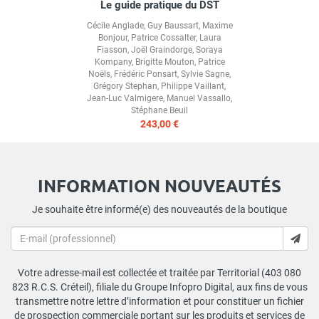
Le guide pratique du DST
Cécile Anglade
,
Guy Baussart
,
Maxime
Bonjour
,
Patrice Cossalter
,
Laura
Fiasson
,
Joël Graindorge
,
Soraya
Kompany
,
Brigitte Mouton
,
Patrice
Noëls
,
Frédéric Ponsart
,
Sylvie Sagne
,
Grégory Stephan
,
Philippe Vaillant
,
Jean-Luc Valmigere
,
Manuel Vassallo
,
Stéphane Beuil
243,00 €
INFORMATION NOUVEAUTÉS
Je souhaite être informé(e) des nouveautés de la boutique
Votre adresse-mail est collectée et traitée par Territorial (403 080
823 R.C.S. Créteil), filiale du Groupe Infopro Digital, aux fins de vous
transmettre notre lettre d’information et pour constituer un fichier
de prospection commerciale portant sur les produits et services de