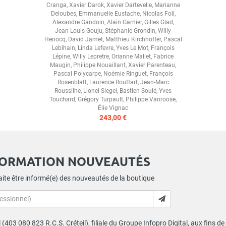
Cranga
,
Xavier Darok
,
Xavier Dartevelle
,
Marianne
Deloubes
,
Emmanuelle Eustache
,
Nicolas Foll
,
Alexandre Gandoin
,
Alain Garnier
,
Gilles Glad
,
Jean-Louis Gouju
,
Stéphanie Grondin
,
Willy
Henocq
,
David Jamet
,
Matthieu Kirchhoffer
,
Pascal
Lebihain
,
Linda Lefevre
,
Yves Le Mot
,
François
Lépine
,
Willy Lepretre
,
Orianne Mallet
,
Fabrice
Maugin
,
Philippe Nouaillant
,
Xavier Parenteau
,
Pascal Polycarpe
,
Noémie Ringuet
,
François
Rosenblatt
,
Laurence Rouffart
,
Jean-Marc
Roussilhe
,
Lionel Siegel
,
Bastien Soulé
,
Yves
Touchard
,
Grégory Turpault
,
Philippe Vanroose
,
Élie Vignac
243,00 €
FORMATION NOUVEAUTÉS
ite être informé(e) des nouveautés de la boutique
al (403 080 823 R.C.S. Créteil), filiale du Groupe Infopro Digital, aux fins 