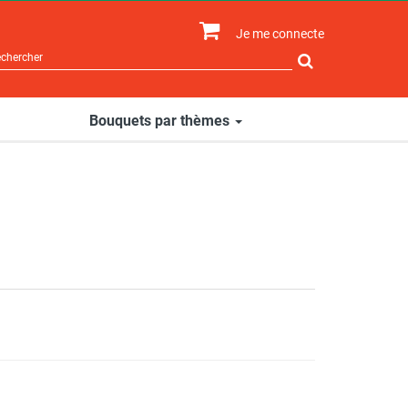
Je me connecte
Rechercher
sur
le
site
Bouquets par thèmes