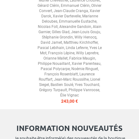
Muriel Chevestrier
,
Laurence Chouvet
,
Gérard Clérin
,
Emmanuel Clérin
,
Olivier
Convert
,
Jean-Claude Cranga
,
Xavier
Darok
,
Xavier Dartevelle
,
Marianne
Deloubes
,
Emmanuelle Eustache
,
Nicolas Foll
,
Alexandre Gandoin
,
Alain
Garnier
,
Gilles Glad
,
Jean-Louis Gouju
,
Stéphanie Grondin
,
Willy Henocq
,
David Jamet
,
Matthieu Kirchhoffer
,
Pascal Lebihain
,
Linda Lefevre
,
Yves Le
Mot
,
François Lépine
,
Willy Lepretre
,
Orianne Mallet
,
Fabrice Maugin
,
Philippe Nouaillant
,
Xavier Parenteau
,
Pascal Polycarpe
,
Noémie Ringuet
,
François Rosenblatt
,
Laurence
Rouffart
,
Jean-Marc Roussilhe
,
Lionel
Siegel
,
Bastien Soulé
,
Yves Touchard
,
Grégory Turpault
,
Philippe Vanroose
,
Élie Vignac
243,00 €
INFORMATION NOUVEAUTÉS
Je souhaite être informé(e) des nouveautés de la boutique