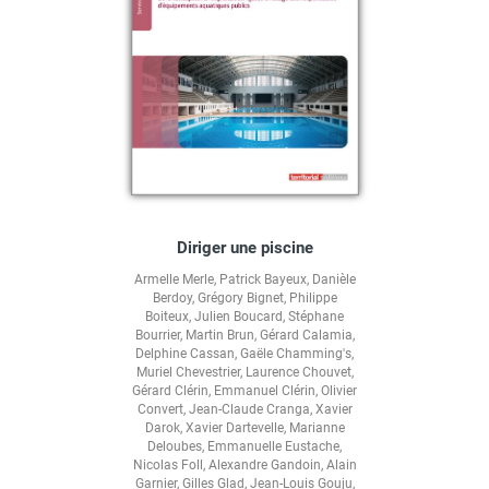
Diriger une piscine
Armelle Merle
,
Patrick Bayeux
,
Danièle
Berdoy
,
Grégory Bignet
,
Philippe
Boiteux
,
Julien Boucard
,
Stéphane
Bourrier
,
Martin Brun
,
Gérard Calamia
,
Delphine Cassan
,
Gaële Chamming's
,
Muriel Chevestrier
,
Laurence Chouvet
,
Gérard Clérin
,
Emmanuel Clérin
,
Olivier
Convert
,
Jean-Claude Cranga
,
Xavier
Darok
,
Xavier Dartevelle
,
Marianne
Deloubes
,
Emmanuelle Eustache
,
Nicolas Foll
,
Alexandre Gandoin
,
Alain
Garnier
,
Gilles Glad
,
Jean-Louis Gouju
,