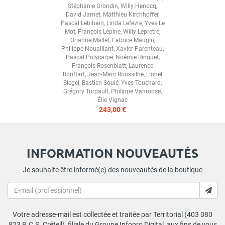
Stéphanie Grondin
,
Willy Henocq
,
David Jamet
,
Matthieu Kirchhoffer
,
Pascal Lebihain
,
Linda Lefevre
,
Yves Le
Mot
,
François Lépine
,
Willy Lepretre
,
Orianne Mallet
,
Fabrice Maugin
,
Philippe Nouaillant
,
Xavier Parenteau
,
Pascal Polycarpe
,
Noémie Ringuet
,
François Rosenblatt
,
Laurence
Rouffart
,
Jean-Marc Roussilhe
,
Lionel
Siegel
,
Bastien Soulé
,
Yves Touchard
,
Grégory Turpault
,
Philippe Vanroose
,
Élie Vignac
243,00 €
INFORMATION NOUVEAUTÉS
Je souhaite être informé(e) des nouveautés de la boutique
Votre adresse-mail est collectée et traitée par Territorial (403 080
823 R.C.S. Créteil), filiale du Groupe Infopro Digital, aux fins de vous