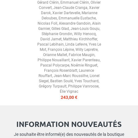
Gérard Clérin
,
Emmanuel Clérin
,
Olivier
Convert
,
Jean-Claude Cranga
,
Xavier
Darok
,
Xavier Dartevelle
,
Marianne
Deloubes
,
Emmanuelle Eustache
,
Nicolas Foll
,
Alexandre Gandoin
,
Alain
Garnier
,
Gilles Glad
,
Jean-Louis Gouju
,
Stéphanie Grondin
,
Willy Henocq
,
David Jamet
,
Matthieu Kirchhoffer
,
Pascal Lebihain
,
Linda Lefevre
,
Yves Le
Mot
,
François Lépine
,
Willy Lepretre
,
Orianne Mallet
,
Fabrice Maugin
,
Philippe Nouaillant
,
Xavier Parenteau
,
Pascal Polycarpe
,
Noémie Ringuet
,
François Rosenblatt
,
Laurence
Rouffart
,
Jean-Marc Roussilhe
,
Lionel
Siegel
,
Bastien Soulé
,
Yves Touchard
,
Grégory Turpault
,
Philippe Vanroose
,
Élie Vignac
243,00 €
INFORMATION NOUVEAUTÉS
Je souhaite être informé(e) des nouveautés de la boutique