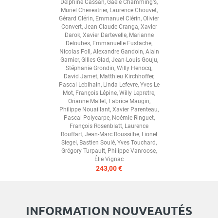
Delphine Cassan
,
Gaële Chamming's
,
Muriel Chevestrier
,
Laurence Chouvet
,
Gérard Clérin
,
Emmanuel Clérin
,
Olivier
Convert
,
Jean-Claude Cranga
,
Xavier
Darok
,
Xavier Dartevelle
,
Marianne
Deloubes
,
Emmanuelle Eustache
,
Nicolas Foll
,
Alexandre Gandoin
,
Alain
Garnier
,
Gilles Glad
,
Jean-Louis Gouju
,
Stéphanie Grondin
,
Willy Henocq
,
David Jamet
,
Matthieu Kirchhoffer
,
Pascal Lebihain
,
Linda Lefevre
,
Yves Le
Mot
,
François Lépine
,
Willy Lepretre
,
Orianne Mallet
,
Fabrice Maugin
,
Philippe Nouaillant
,
Xavier Parenteau
,
Pascal Polycarpe
,
Noémie Ringuet
,
François Rosenblatt
,
Laurence
Rouffart
,
Jean-Marc Roussilhe
,
Lionel
Siegel
,
Bastien Soulé
,
Yves Touchard
,
Grégory Turpault
,
Philippe Vanroose
,
Élie Vignac
243,00 €
INFORMATION NOUVEAUTÉS