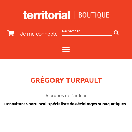
Rechercher
Je me connecte
sur
le
site
GRÉGORY TURPAULT
A propos de l'auteur
Consultant SportLocal, spécialiste des éclairages subaquatiques