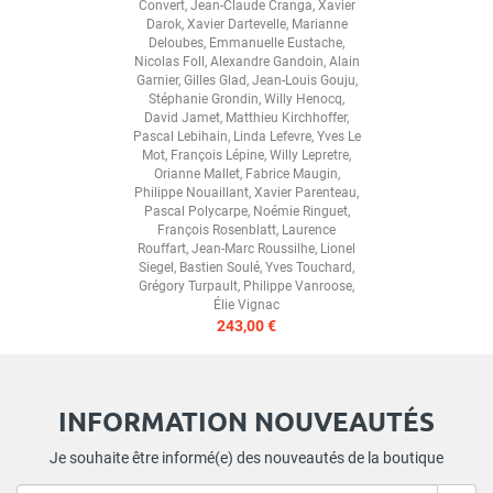
Convert
,
Jean-Claude Cranga
,
Xavier
Darok
,
Xavier Dartevelle
,
Marianne
Deloubes
,
Emmanuelle Eustache
,
Nicolas Foll
,
Alexandre Gandoin
,
Alain
Garnier
,
Gilles Glad
,
Jean-Louis Gouju
,
Stéphanie Grondin
,
Willy Henocq
,
David Jamet
,
Matthieu Kirchhoffer
,
Pascal Lebihain
,
Linda Lefevre
,
Yves Le
Mot
,
François Lépine
,
Willy Lepretre
,
Orianne Mallet
,
Fabrice Maugin
,
Philippe Nouaillant
,
Xavier Parenteau
,
Pascal Polycarpe
,
Noémie Ringuet
,
François Rosenblatt
,
Laurence
Rouffart
,
Jean-Marc Roussilhe
,
Lionel
Siegel
,
Bastien Soulé
,
Yves Touchard
,
Grégory Turpault
,
Philippe Vanroose
,
Élie Vignac
243,00 €
INFORMATION NOUVEAUTÉS
Je souhaite être informé(e) des nouveautés de la boutique