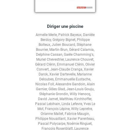
Diriger une piscine
Armelle Merle
,
Patrick Bayeux
,
Danièle
Berdoy
,
Grégory Bignet
,
Philippe
Boiteux
,
Julien Boucard
,
Stéphane
Bourrier
,
Martin Brun
,
Gérard Calamia
,
Delphine Cassan
,
Gaële Chamming's
,
Muriel Chevestrier
,
Laurence Chouvet
,
Gérard Clérin
,
Emmanuel Clérin
,
Olivier
Convert
,
Jean-Claude Cranga
,
Xavier
Darok
,
Xavier Dartevelle
,
Marianne
Deloubes
,
Emmanuelle Eustache
,
Nicolas Foll
,
Alexandre Gandoin
,
Alain
Garnier
,
Gilles Glad
,
Jean-Louis Gouju
,
Stéphanie Grondin
,
Willy Henocq
,
David Jamet
,
Matthieu Kirchhoffer
,
Pascal Lebihain
,
Linda Lefevre
,
Yves Le
Mot
,
François Lépine
,
Willy Lepretre
,
Orianne Mallet
,
Fabrice Maugin
,
Philippe Nouaillant
,
Xavier Parenteau
,
Pascal Polycarpe
,
Noémie Ringuet
,
François Rosenblatt
,
Laurence