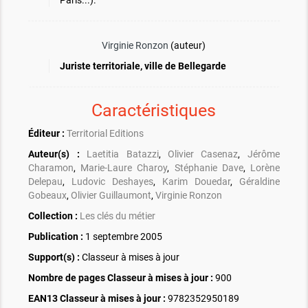
Paris...).
Virginie Ronzon
(auteur)
Juriste territoriale, ville de Bellegarde
Caractéristiques
Éditeur :
Territorial Editions
Auteur(s) :
Laetitia Batazzi
,
Olivier Casenaz
,
Jérôme
Charamon
,
Marie-Laure Charoy
,
Stéphanie Dave
,
Lorène
Delepau
,
Ludovic Deshayes
,
Karim Douedar
,
Géraldine
Gobeaux
,
Olivier Guillaumont
,
Virginie Ronzon
Collection :
Les clés du métier
Publication :
1 septembre 2005
Support(s) :
Classeur à mises à jour
Nombre de pages
Classeur à mises à jour
:
900
EAN13 Classeur à mises à jour :
9782352950189