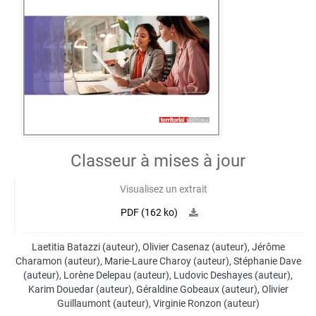
Classeur à mises à jour
Visualisez un extrait
PDF (162 ko)
Laetitia Batazzi
(auteur),
Olivier Casenaz
(auteur),
Jérôme
Charamon
(auteur),
Marie-Laure Charoy
(auteur),
Stéphanie Dave
(auteur),
Lorène Delepau
(auteur),
Ludovic Deshayes
(auteur),
Karim Douedar
(auteur),
Géraldine Gobeaux
(auteur),
Olivier
Guillaumont
(auteur),
Virginie Ronzon
(auteur)