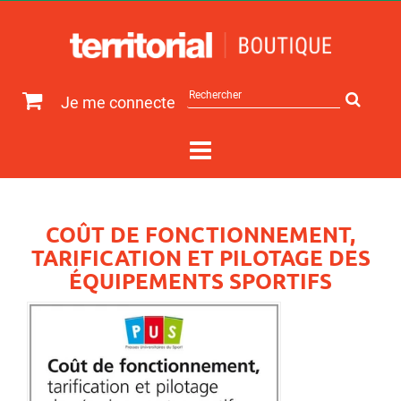
Rechercher
Je me connecte
sur
le
site
COÛT DE FONCTIONNEMENT,
TARIFICATION ET PILOTAGE DES
ÉQUIPEMENTS SPORTIFS