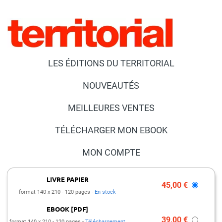
LES ÉDITIONS DU TERRITORIAL
NOUVEAUTÉS
MEILLEURES VENTES
TÉLÉCHARGER MON EBOOK
MON COMPTE
NOUS CONTACTER
LIVRE PAPIER
45,00 €
format 140 x 210
120 pages
En stock
FAQ
EBOOK [PDF]
PRESSE ET PARTENARIATS
39,00 €
format 140 x 210
120 pages
Téléchargement