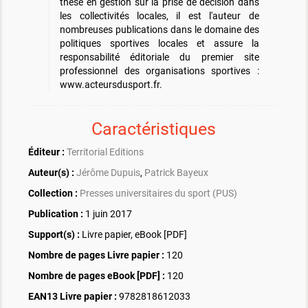
thèse en gestion sur la prise de décision dans
les collectivités locales, il est l'auteur de
nombreuses publications dans le domaine des
politiques sportives locales et assure la
responsabilité éditoriale du premier site
professionnel des organisations sportives :
www.acteursdusport.fr.
Caractéristiques
Éditeur :
Territorial Editions
Auteur(s) :
Jérôme Dupuis
,
Patrick Bayeux
Collection :
Presses universitaires du sport (PUS)
Publication :
1 juin 2017
Support(s) :
Livre papier, eBook [PDF]
Nombre de pages
Livre papier
:
120
Nombre de pages
eBook [PDF]
:
120
EAN13 Livre papier :
9782818612033