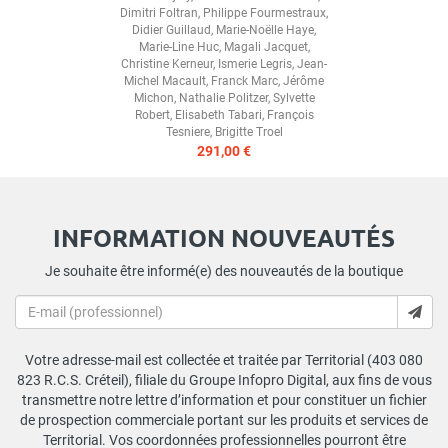
Dimitri Foltran
,
Philippe Fourmestraux
,
Didier Guillaud
,
Marie-Noëlle Haye
,
Marie-Line Huc
,
Magali Jacquet
,
Christine Kerneur
,
Ismerie Legris
,
Jean-
Michel Macault
,
Franck Marc
,
Jérôme
Michon
,
Nathalie Politzer
,
Sylvette
Robert
,
Elisabeth Tabari
,
François
Tesniere
,
Brigitte Troel
291,00 €
INFORMATION NOUVEAUTÉS
Je souhaite être informé(e) des nouveautés de la boutique
Votre adresse-mail est collectée et traitée par Territorial (403 080
823 R.C.S. Créteil), filiale du Groupe Infopro Digital, aux fins de vous
transmettre notre lettre d’information et pour constituer un fichier
de prospection commerciale portant sur les produits et services de
Territorial. Vos coordonnées professionnelles pourront être