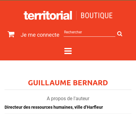
Rechercher
Je me connecte
sur
le
site
GUILLAUME BERNARD
A propos de l'auteur
Directeur des ressources humaines, ville d’Harfleur