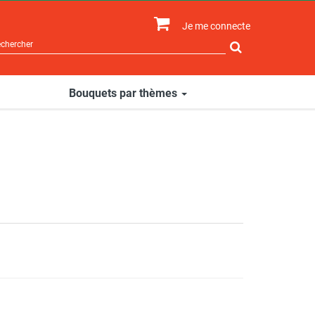
Je me connecte
Rechercher
sur
le
site
Bouquets par thèmes