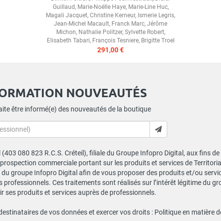
Guillaud
,
Marie-Noëlle Haye
,
Marie-Line Huc
,
Magali Jacquet
,
Christine Kerneur
,
Ismerie Legris
,
Jean-Michel Macault
,
Franck Marc
,
Jérôme
Michon
,
Nathalie Politzer
,
Sylvette Robert
,
Elisabeth Tabari
,
François Tesniere
,
Brigitte Troel
291,00 €
FORMATION NOUVEAUTÉS
ite être informé(e) des nouveautés de la boutique
al (403 080 823 R.C.S. Créteil), filiale du Groupe Infopro Digital, aux fins 
e prospection commerciale portant sur les produits et services de Territor
du groupe Infopro Digital afin de vous proposer des produits et/ou service
professionnels. Ces traitements sont réalisés sur l’intérêt légitime du gr
 ses produits et services auprès de professionnels.
 destinataires de vos données et exercer vos droits :
Politique en matière 