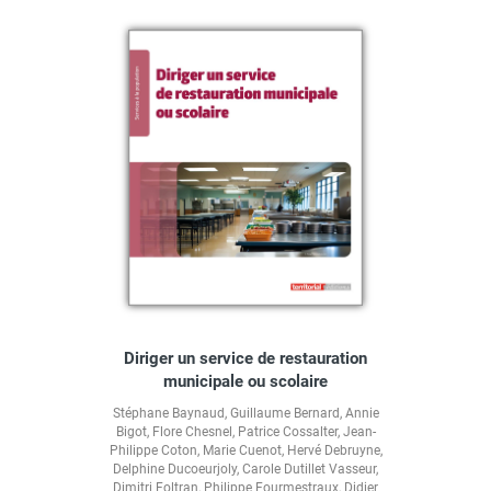
Diriger un service de restauration
municipale ou scolaire
Stéphane Baynaud
,
Guillaume Bernard
,
Annie
Bigot
,
Flore Chesnel
,
Patrice Cossalter
,
Jean-
Philippe Coton
,
Marie Cuenot
,
Hervé Debruyne
,
Delphine Ducoeurjoly
,
Carole Dutillet Vasseur
,
Dimitri Foltran
,
Philippe Fourmestraux
,
Didier