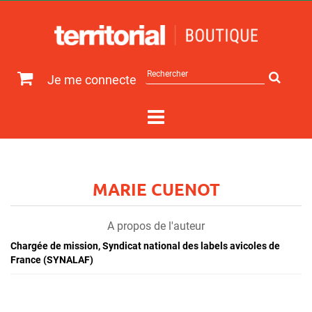
Rechercher
Je me connecte
sur
le
site
MARIE CUENOT
A propos de l'auteur
Chargée de mission, Syndicat national des labels avicoles de
France (SYNALAF)