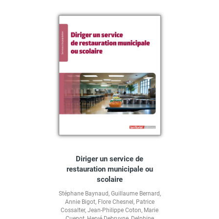
Diriger un service de
restauration municipale ou
scolaire
Stéphane Baynaud
,
Guillaume Bernard
,
Annie Bigot
,
Flore Chesnel
,
Patrice
Cossalter
,
Jean-Philippe Coton
,
Marie
Cuenot
,
Hervé Debruyne
,
Delphine