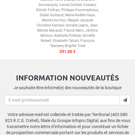
Ducoeurjoly
,
Carole Dutillet Vasseur
,
Dimitri Foltran
,
Philippe Fourmestraux
,
Didier Guillaud
,
Marie-Noëlle Haye
,
Marie-Line Huc
,
Magali Jacquet
,
Christine Kerneur
,
Ismerie Legris
,
Jean-
Michel Macault
,
Franck Marc
,
Jérôme
Michon
,
Nathalie Politzer
,
Sylvette
Robert
,
Elisabeth Tabari
,
François
Tesniere
,
Brigitte Troel
291,00 €
INFORMATION NOUVEAUTÉS
Je souhaite être informé(e) des nouveautés de la boutique
Votre adresse-mail est collectée et traitée par Territorial (403 080
823 R.C.S. Créteil), filiale du Groupe Infopro Digital, aux fins de vous
transmettre notre lettre d’information et pour constituer un fichier
de prospection commerciale portant sur les produits et services de