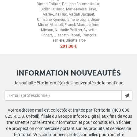
Dimitri Foltran
,
Philippe Fourmestraux
,
Didier Guillaud
,
Marie-Noëlle Haye
,
Marie-Line Huc
,
Magali Jacquet
,
Christine Kerneur
,
Ismerie Legris
,
Jean-
Michel Macault
,
Franck Marc
,
Jérôme
Michon
,
Nathalie Politzer
,
Sylvette
Robert
,
Elisabeth Tabari
,
François
Tesniere
,
Brigitte Troel
291,00 €
INFORMATION NOUVEAUTÉS
Je souhaite être informé(e) des nouveautés de la boutique
Votre adresse-mail est collectée et traitée par Territorial (403 080
823 R.C.S. Créteil), filiale du Groupe Infopro Digital, aux fins de vous
transmettre notre lettre d’information et pour constituer un fichier
de prospection commerciale portant sur les produits et services de
Territorial. Vos coordonnées professionnelles pourront être