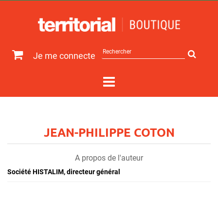
Rechercher
Je me connecte
sur
le
site
JEAN-PHILIPPE COTON
A propos de l'auteur
Société HISTALIM, directeur général