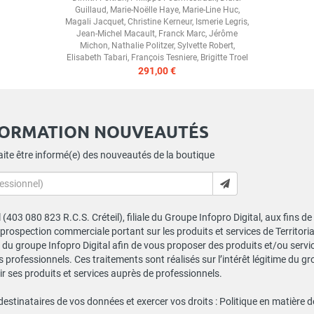
Guillaud
,
Marie-Noëlle Haye
,
Marie-Line Huc
,
Magali Jacquet
,
Christine Kerneur
,
Ismerie Legris
,
Jean-Michel Macault
,
Franck Marc
,
Jérôme
Michon
,
Nathalie Politzer
,
Sylvette Robert
,
Elisabeth Tabari
,
François Tesniere
,
Brigitte Troel
291,00 €
FORMATION NOUVEAUTÉS
ite être informé(e) des nouveautés de la boutique
al (403 080 823 R.C.S. Créteil), filiale du Groupe Infopro Digital, aux fins 
e prospection commerciale portant sur les produits et services de Territor
du groupe Infopro Digital afin de vous proposer des produits et/ou service
professionnels. Ces traitements sont réalisés sur l’intérêt légitime du gr
 ses produits et services auprès de professionnels.
 destinataires de vos données et exercer vos droits :
Politique en matière 