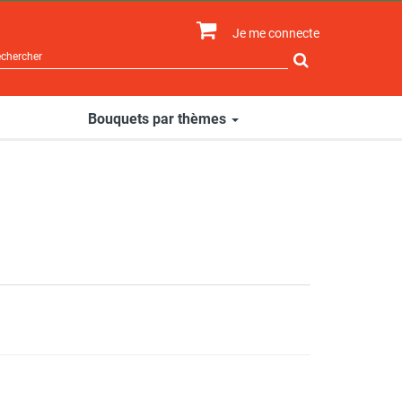
Je me connecte
Rechercher
sur
le
site
Bouquets par thèmes