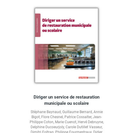
Diriger un service de restauration
municipale ou scolaire
Stéphane Baynaud
,
Guillaume Bernard
,
Annie
Bigot
,
Flore Chesnel
,
Patrice Cossalter
,
Jean-
Philippe Coton
,
Marie Cuenot
,
Hervé Debruyne
,
Delphine Ducoeurjoly
,
Carole Dutillet Vasseur
,
Dimitri Foltran
,
Philippe Fourmestraux
,
Didier